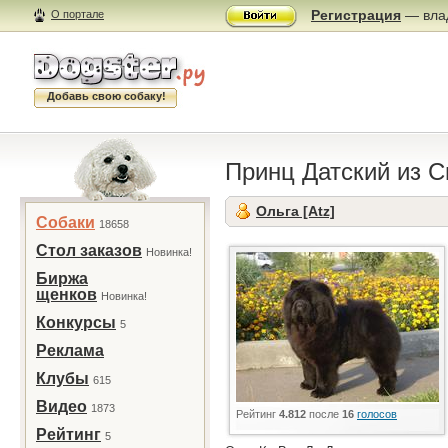
Регистрация
— влад
О портале
Добавь свою собаку!
Принц Датский из С
Ольга [Atz]
Собаки
18658
Стол заказов
Новинка!
Биржа
щенков
Новинка!
Конкурсы
5
Реклама
Клубы
615
Видео
1873
Рейтинг
4.812
после
16
голосов
Рейтинг
5