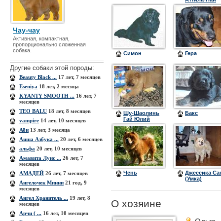
Чау-чау
Активная, компактная,
пропорционально сложенная
собака.
Симон
Гера
Другие собаки этой породы:
Beauty Black ...
17 лет, 7 месяцев
Eseniya
18 лет, 2 месяца
KYANTY SMOOTH ...
16 лет, 7
месяцев
TEO BALU
18 лет, 8 месяцев
Шу-Шаолинь
Бакс
Гай Юлий
vampire
14 лет, 10 месяцев
Цезарь
Аби
13 лет, 3 месяца
Аиша Азбука ...
20 лет, 6 месяцев
альфа
20 лет, 10 месяцев
Амавита Луис ...
26 лет, 7
месяцев
Чень
Джессика Са
АМАДЕЙ
26 лет, 7 месяцев
(Умка)
Ангелочек Минни
21 год, 9
месяцев
Ангел Хранитель ...
19 лет, 8
О хозяине
месяцев
Арчи ( ...
16 лет, 10 месяцев