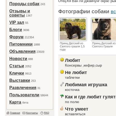
Отец-Кя Ван Ли Джамчунг окрас ры
Породы собак
243
Фотографии собаки
Отзывы и
вс
советы
1367
VIP зал
55
Блоги
3696
Форум
212354
Принц Датский из
Принц Датский из
Питомники
1888
Святого грааля 1,5
Святого Грааля
года
Объявления
23509
Новости
888
Любит
Консервы ,кефир,сыр
Статьи
2052
Не любит
Клички
9913
таблетки
Выставки
253
Любимая игрушка
Развлечения
31
косточка
Пользователи
58644
Как и где любит гулят
по полю
Карта
бета
Что умеет
Главная
Контакты
FAQ
вставляться