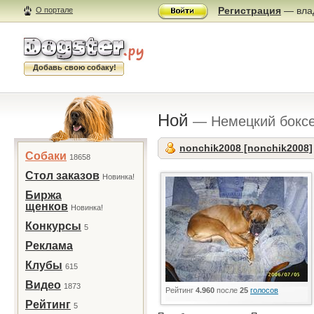
Регистрация
— влад
О портале
Добавь свою собаку!
Ной
— Немецкий бокс
nonchik2008 [nonchik2008]
Собаки
18658
Стол заказов
Новинка!
Биржа
щенков
Новинка!
Конкурсы
5
Реклама
Клубы
615
Видео
1873
Рейтинг
4.960
после
25
голосов
Рейтинг
5