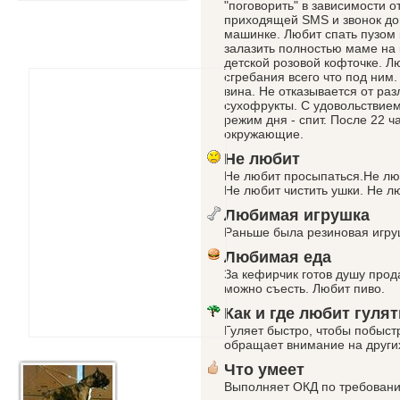
"поговорить" в зависимости о
приходящей SMS и звонок до
машинке. Любит спать пузом 
залазить полностью маме на 
детской розовой кофточке. Л
сгребания всего что под ним.
вина. Не отказывается от ра
сухофрукты. С удовольствие
режим дня - спит. После 22 
окружающие.
Не любит
Не любит просыпаться.Не люб
Не любит чистить ушки. Не л
Любимая игрушка
Раньше была резиновая игру
Любимая еда
За кефирчик готов душу прод
можно съесть. Любит пиво.
Как и где любит гулят
Гуляет быстро, чтобы побыст
обращает внимание на други
Что умеет
Выполняет ОКД по требовани