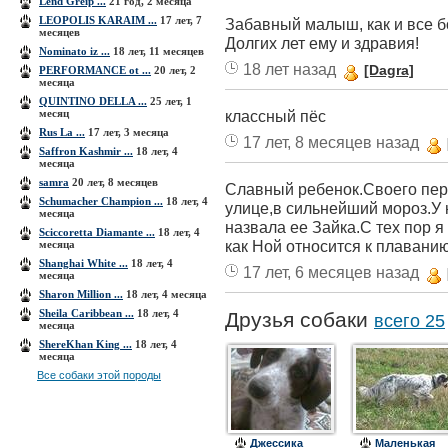
Lend Greip ...
21 год, 2 месяца
LEOPOLIS KARAIM ...
17 лет, 7
Забавный малыш, как и все б
месяцев
Долгих лет ему и здравия!
Nominato iz ...
18 лет, 11 месяцев
18 лет назад
[Dagra]
PERFORMANCE ot ...
20 лет, 2
месяца
QUINTINO DELLA ...
25 лет, 1
месяц
классный пёс
Rus La ...
17 лет, 3 месяца
17 лет, 8 месяцев назад
Saffron Kashmir ...
18 лет, 4
месяца
samra
20 лет, 8 месяцев
Славный ребенок.Своего пер
Schumacher Сhampion ...
18 лет, 4
улице,в сильнейший мороз.У 
месяца
назвала ее Зайка.С тех пор я
Sciccoretta Diamante ...
18 лет, 4
как Ной относится к плавани
месяца
Shanghai White ...
18 лет, 4
17 лет, 6 месяцев назад
месяца
Sharon Million ...
18 лет, 4 месяца
Sheila Caribbean ...
18 лет, 4
Друзья собаки
всего 25
месяца
ShereKhan King ...
18 лет, 4
месяца
Все собаки этой породы
Джессика
Маленькая