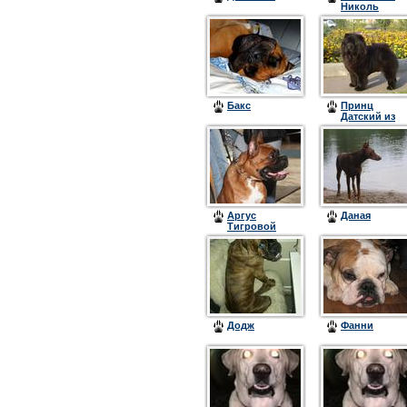
Николь
Бакс
Принц
Датский из
Святого
Грааля
Аргус
Даная
Тигровой
Долины Князь
Додж
Фанни