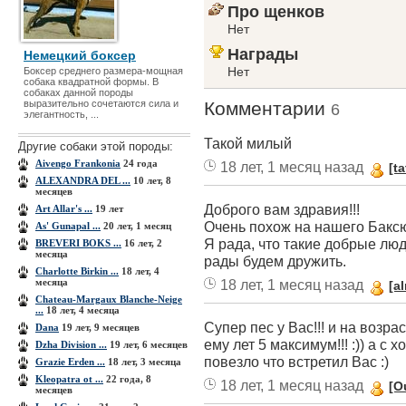
Про щенков
Нет
Награды
Немецкий боксер
Нет
Боксер среднего размера-мощная
собака квадратной формы. В
собаках данной породы
выразительно сочетаются сила и
Комментарии
6
элегантность, ...
Такой милый
Другие собаки этой породы:
Aivengo Frankonia
24 года
18 лет, 1 месяц назад
[t
ALEXANDRA DEL ...
10 лет, 8
месяцев
Доброго вам здравия!!!
Art Allar's ...
19 лет
Очень похож на нашего Баксю
As' Gunapal ...
20 лет, 1 месяц
Я рада, что такие добрые люди
BREVERI BOKS ...
16 лет, 2
месяца
рады будем дружить.
Charlotte Birkin ...
18 лет, 4
месяца
18 лет, 1 месяц назад
[a
Chateau-Margaux Blanche-Neige
...
18 лет, 4 месяца
Супер пес у Вас!!! и на возрас
Dana
19 лет, 9 месяцев
ему лет 5 максимум!!! :)) а с 
Dzha Division ...
19 лет, 6 месяцев
повезло что встретил Вас :)
Grazie Erden ...
18 лет, 3 месяца
Kleopatra ot ...
22 года, 8
18 лет, 1 месяц назад
[O
месяцев