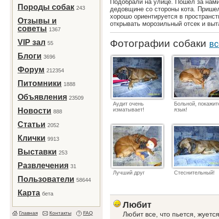
Подобрали на улице. Пошел за нами
Породы собак
243
дедовщине со стороны кота. Пришел
хорошо ориентируется в пространст
Отзывы и
открывать морозильный отсек и выт
советы
1367
Фотографии собаки
VIP зал
вс
55
Блоги
3696
Форум
212354
Питомники
1888
Объявления
23509
Аудит очень
Больной, покажит
Новости
изматывает!
язык!
888
Статьи
2052
Клички
9913
Выставки
253
Развлечения
31
Лучший друг
Стеснительный!
Пользователи
58644
Карта
бета
Любит
Главная
Контакты
FAQ
Любит все, что пьется, жуетс