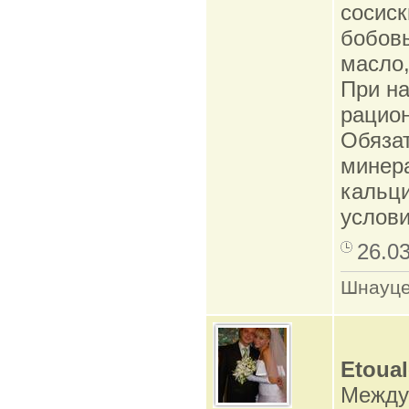
сосиск
бобовы
масло,
При на
рацион
Обязат
минера
кальци
услови
26.0
Шнауце
Etoual
Между 