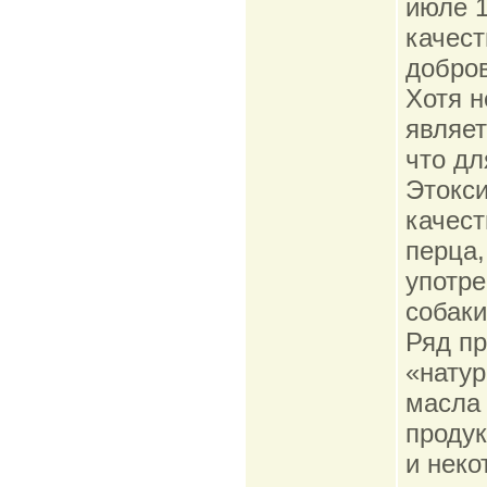
июле 1
качес
добров
Хотя н
являет
что дл
Этокси
качест
перца,
употре
собаки
Ряд пр
«натур
масла 
продук
и неко