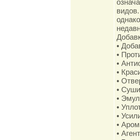
означа
видов.
однако
недавн
Добав
• Доба
• Про
• Анти
• Крас
• Отве
• Суш
• Эмул
• Упло
• Усил
• Аром
• Аген