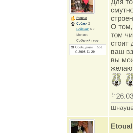
Для то
смутно
строен
Etouale
Собаки
2
О том,
Рейтинг:
653
том ч
Москва
Собачий гуру
стоит 
Сообщений
551
ваш вз
С
2008-11-29
вы мож
желаю 
26.0
Шнауце
Etoual