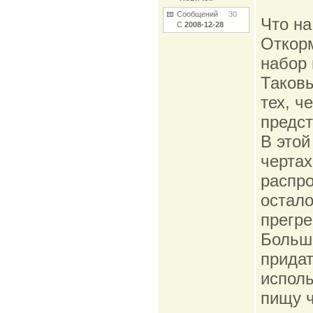
Сообщений
30
Что на
С
2008-12-28
Откорм
набор 
Таковы
тех, ч
предст
В это
чертах
распро
остало
прегр
Больши
придат
исполь
пищу ч