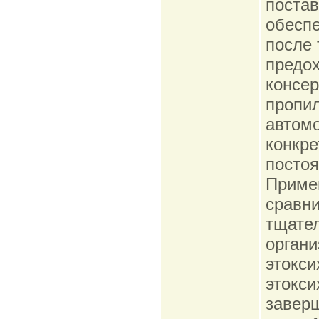
постав
обеспе
после 
предох
консер
пропил
автомо
конкре
постоя
Примен
сравни
тщател
органи
этокси
этокси
заверш