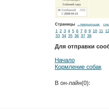
Собачий гуру
Сообщений
1956
С
2008-04-13
Страницы
←предыдущая
сл
1
2
3
4
5
6
7
8
9
10
11
1
33
34
35
36
37
38
Для отправки соо
Начало
Кормление собак
В он-лайн(0):