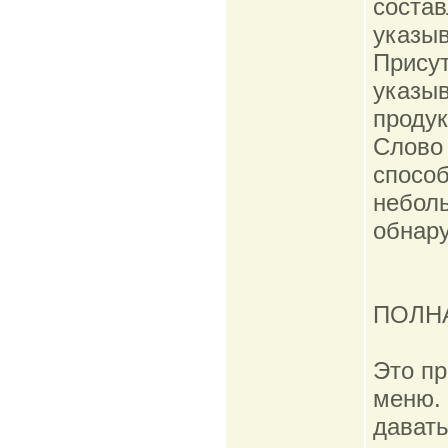
состав
указыв
Присут
указыв
продук
Слово 
способ
неболь
обнар
ПОЛНАЯ
Это пр
меню. 
давать