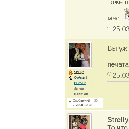
тоже п
мес.
25.0
Вы уж 
печата
Strellya
25.0
Собаки
1
Рейтинг:
178
Липецк
Новичок
Сообщений
30
С
2008-12-28
Strell
То,что