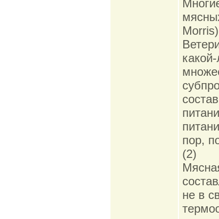
Многие
мясных
Morris
Ветери
какой
множес
субпр
состав
питани
питани
пор, п
(2)
Мясная
состав
не в с
термоо