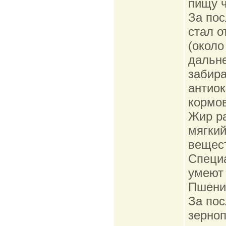
пищу 
За пос
стал о
(около
дальн
забир
антиок
кормов
Жир ра
мягкий
вещест
Специа
умеют 
Пшениц
За пос
зерноп