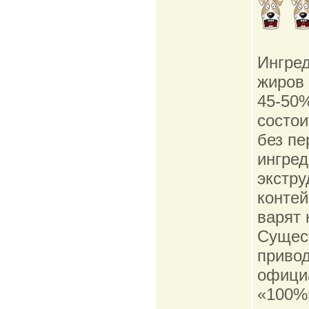
Ингред
жиров 
45-50%
состои
без пе
ингред
экстру
контей
варят 
Сущест
приво
официа
«100%»