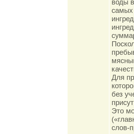
воды в
самых 
ингред
ингред
суммар
Поскол
пребыв
мясны
качест
Для пр
которо
без уч
присут
Это мо
(«глав
слов-п