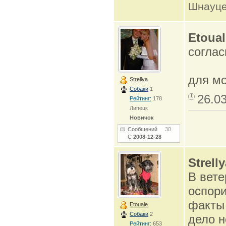
Шнауце
Etoual
соглас
для м
Strellya
Собаки
1
26.0
Рейтинг:
178
Липецк
Новичок
Сообщений
30
С
2008-12-28
Strell
В вете
оспори
факты 
Etouale
Собаки
2
дело н
Рейтинг:
653