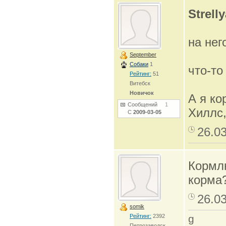
Strell
на нег
September
Собаки
1
что-т
Рейтинг:
51
Витебск
Новичок
А я ко
Сообщений
1
Хиллс,
С
2009-03-05
26.0
Кормлю
корма?
26.0
somik
Рейтинг:
2392
g
Петрозаводск