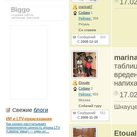
17.0
marina87
Собаки
1
Рейтинг:
359
Рязань
Со стажем
Сообщений
164
С
2008-12-10
marin
таблиц
вреден
напиха
Etouale
Собаки
2
17.0
Рейтинг:
653
Москва
Шнауце
Собачий гуру
Свежие
блоги
Сообщений
551
С
2008-11-29
ИИ и LTV-предсказания
Как казино рассчитывают
пожизненную ценность игрока LTV
Etoual
(Lifetime Value) — один из ...