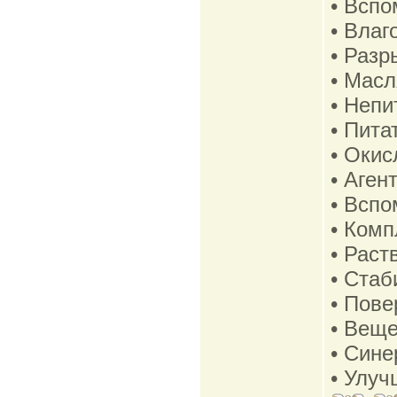
• Вспо
• Влаг
• Разр
• Мас
• Непи
• Пита
• Окис
• Аген
• Вспо
• Ком
• Раст
• Стаб
• Пове
• Веще
• Сине
• Улуч