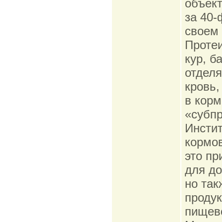
объект
за 40-
своем 
Протеи
кур, б
отделя
кровь,
в корм
«субпр
Инстит
кормов
это пр
для д
но так
продук
пищево