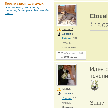
Просто стихи , для души.
Просто стихи , для души. 1)
Шепотом, без шороха Шепотом, без
слез ...
Etoual
18.0
marina87
Собаки
1
Рейтинг:
359
Рязань
Со стажем
Сообщений
164
С
2008-12-10
Идея о
течени
Strellya
Собаки
1
Рейтинг:
178
Защита
Липецк
Новичок