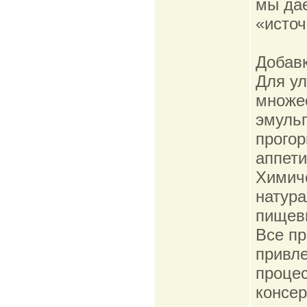
мы дае
«источ
Добавк
Для ул
множес
эмульг
прогор
аппет
Химиче
натура
пищевы
Все пр
привле
проце
консер