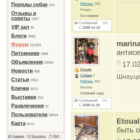
Породы собак
Рейтинг:
359
243
Рязань
Отзывы и
Со стажем
советы
1367
Сообщений
164
VIP зал
55
С
2008-12-10
Блоги
3696
marin
Форум
212354
антисе
Питомники
1888
Объявления
17.0
23509
Etouale
Новости
888
Шнауце
Собаки
2
Статьи
2052
Рейтинг:
653
Москва
Клички
9913
Собачий гуру
Выставки
253
Сообщений
551
Развлечения
С
2008-11-29
31
Пользователи
58644
Etoual
Карта
бета
быть о
Главная
Контакты
FAQ