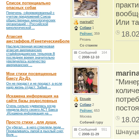
Список потенциально
практи
опасных собак
вообще
Перечень, сформированный с
учетом предложений Союза
Или та
общественных кинологических
marina87
организаций – Российской
кинологической ...
Собаки
1
18.0
Рейтинг:
359
Атаксия
Рязань
амстаффов.#ГенетическиеБолезни
Со стажем
Наследственная мозжечковая
атаксия американских
Сообщений
164
стаффордширских терьеров.В
С
2008-12-10
последнее время значительно
увеличилось количество
американских ...
marin
Мои стихи посвященные
Баксу Дэ-Дэ.
"Минер
Он не предаст и не продаст, а если
надо жизнь отдаст. Забыв ...
количе
Искажена информация на
потреб
Etouale
сайте базы родословных
Собаки
2
постоя
Очень сильно удивилась когда
увидела фото своего АСТ Бакса
Рейтинг:
653
.Искажена информация на ...
Москва
18.0
Просто стихи , для души.
Собачий гуру
Он убегал… в него стреляли люди…
Сообщений
551
Шнауце
Проваливаясь лапой в рыхлый снег,
С
2008-11-29
Волк ...