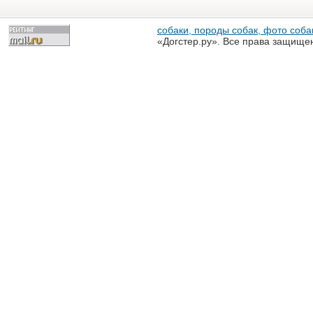
собаки, породы собак, фото собак
«Догстер.ру». Все права защище
разрешена только с письменного
«Догстер.ру»