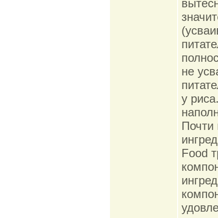
вытесн
значит
(усваи
питате
полнос
не усв
питате
у риса
наполн
Почти 
ингред
Food т
компон
ингред
компон
удовле