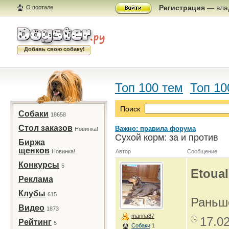
Регистрация
— влад
О портале
Добавь свою собаку!
Топ 100 тем
Топ 10
Поиск
Собаки
18658
Стол заказов
Важно: правила форума
Новинка!
Сухой корм: за и против
Биржа
щенков
Новинка!
Автор
Сообщение
Конкурсы
5
Etoual
Реклама
Клубы
615
Раньше
Видео
1873
marina87
17.0
Рейтинг
5
Собаки
1