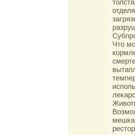
толста
отделя
загряз
разруш
Субпро
Что мо
кормле
смерте
вытапл
темпер
исполь
лекарс
Живот
Возмож
мешка 
рестор