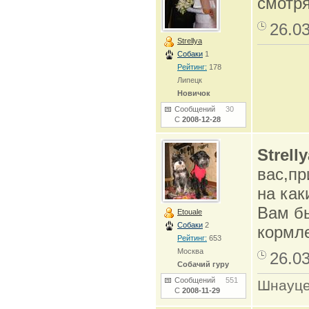
смотря
26.0
Strellya
Собаки
1
Рейтинг:
178
Липецк
Новичок
Сообщений
30
С
2008-12-28
Strell
вас,пр
на как
Вам б
Etouale
Собаки
2
кормле
Рейтинг:
653
Москва
26.0
Собачий гуру
Сообщений
551
Шнауце
С
2008-11-29