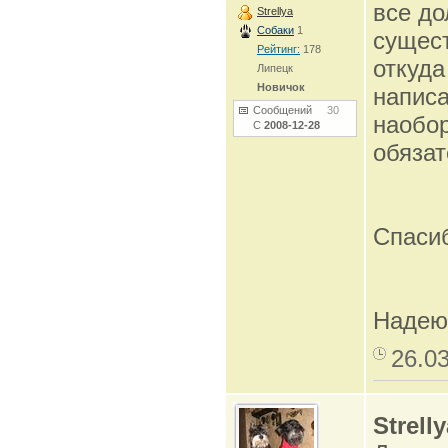
все до
Strellya
Собаки
1
сущест
Рейтинг:
178
откуда
Липецк
Новичок
написа
Сообщений
30
наобор
С
2008-12-28
обязат
Спасиб
Надеюс
26.0
Strell