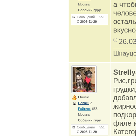
а чтоб
Москва
Собачий гуру
челове
Сообщений
551
осталь
С
2008-11-29
вкусно
26.0
Шнауце
Strell
Рис,гр
грудки
добавл
Etouale
Собаки
2
жирно
Рейтинг:
653
подкор
Москва
Собачий гуру
филе и
Сообщений
551
Катего
С
2008-11-29