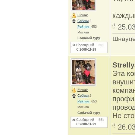
каждый
Etouale
Собаки
2
25.0
Рейтинг:
653
Москва
Шнауце
Собачий гуру
Сообщений
551
С
2008-11-29
Strell
Эта ко
внушит
компа
Etouale
Собаки
2
профил
Рейтинг:
653
провод
Москва
Собачий гуру
Не сто
Сообщений
551
С
2008-11-29
26.0