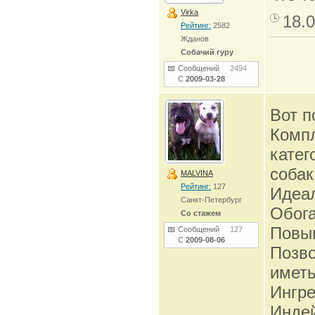
Virka
18.0
Рейтинг:
2582
Жданов
Собачий гуру
Сообщений
2494
С
2009-03-28
Вот п
Комп
катег
собак
MALVINA
Рейтинг:
127
Идеал
Санкт-Петербург
Обог
Со стажем
Повыш
Сообщений
127
С
2009-08-06
Позво
иметь
Ингре
Индей