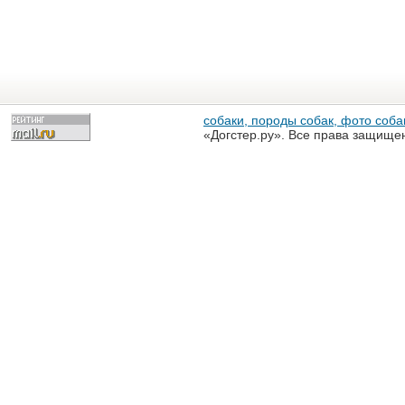
собаки, породы собак, фото собак
«Догстер.ру». Все права защище
разрешена только с письменного
«Догстер.ру»