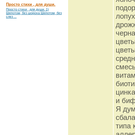
Просто стихи , для души.
подор
Просто стихи , для души. 1)
Шепотом, без шороха Шепотом, без
лопух
слез ...
дрожж
черна
цветы
цветы
средн
смесь
витам
биоти
цинка
и биф
Я дум
сбала
типа 
аллер