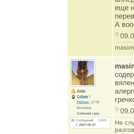
еще н
перев
А воо
09.0
masim
masi
содер
вялен
алерг
Agata
Собаки
2
гречк
Рейтинг:
11736
Белгород
09.0
Собачий гуру
Сообщений
10985
Не сл
С
2007-06-27
разго