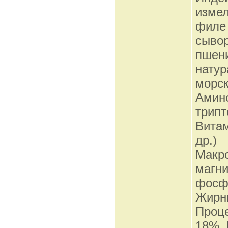
измел
филе 
сывор
пшени
натур
морск
Амино
трипт
Витам
др.)
Макро
магни
фосфо
Жирны
Проце
18%, 