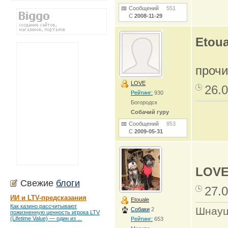
Сообщений
551
С
2008-11-29
Etoua
проч
LOVE
26.0
Рейтинг:
930
Богородск
Собачий гуру
Сообщений
853
С
2009-05-31
LOV
Свежие
блоги
27.0
ИИ и LTV-предсказания
Etouale
Как казино рассчитывают
Шнауц
Собаки
2
пожизненную ценность игрока LTV
(Lifetime Value) — один из ...
Рейтинг:
653