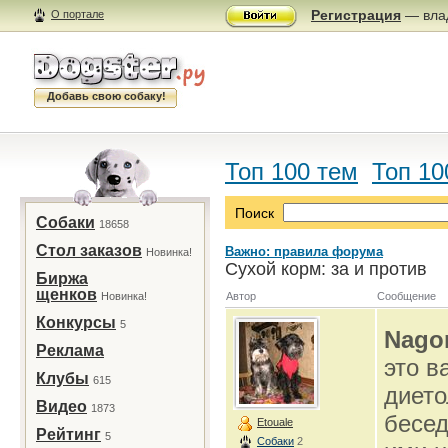
Регистрация
— влад
О портале
Добавь свою собаку!
Топ 100 тем
Топ 10
Поиск
Собаки
18658
Стол заказов
Важно: правила форума
Новинка!
Сухой корм: за и против
Биржа
щенков
Новинка!
Автор
Сообщение
Конкурсы
5
Nago
Реклама
это в
Клубы
615
дието
Видео
1873
бесед
Etouale
Рейтинг
5
Собаки
2