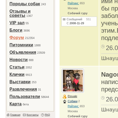
ими н
Породы собак
Рейтинг:
653
243
бы пр
Москва
Отзывы и
Собачий гуру
забол
советы
1367
Сообщений
551
учен
VIP зал
55
С
2008-11-29
этим.
Блоги
3696
подле
Форум
212354
Питомники
1888
26.0
Объявления
23509
Шнауц
Новости
888
Статьи
2052
Nago
Клички
9913
напис
Выставки
253
предс
Развлечения
31
Пользователи
Etouale
58644
26.0
Собаки
2
Карта
бета
Рейтинг:
653
Шнауц
Москва
Главная
Контакты
FAQ
Собачий гуру