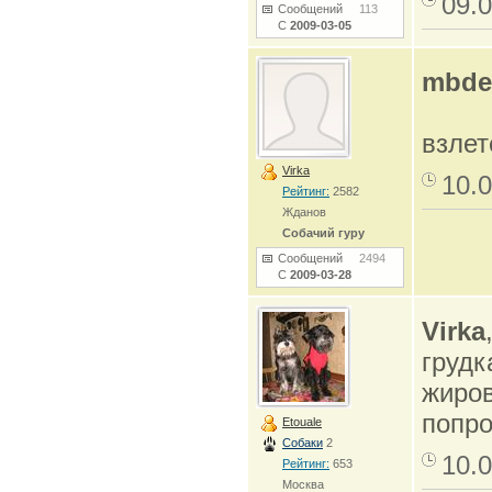
09.0
Сообщений
113
С
2009-03-05
mbde
взле
Virka
10.0
Рейтинг:
2582
Жданов
Собачий гуру
Сообщений
2494
С
2009-03-28
Virka
грудк
жиров
попро
Etouale
Собаки
2
10.0
Рейтинг:
653
Москва