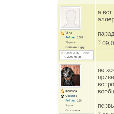
а вот
аллер
парад
Virka
Рейтинг:
2582
09.0
Жданов
Собачий гуру
Сообщений
2494
С
2009-03-28
не хо
приве
вопро
вообщ
mbdesha
Собаки
1
Рейтинг:
228
первы
Киров
Со стажем