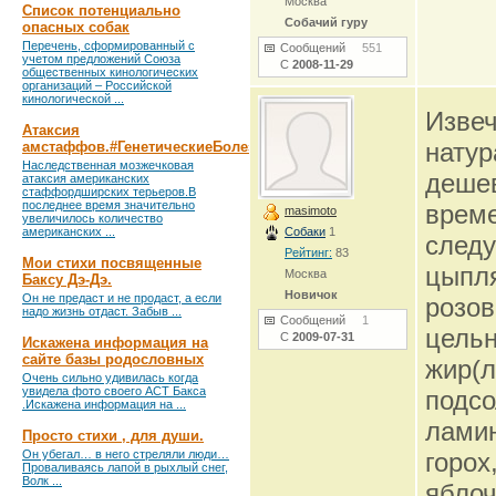
Москва
Список потенциально
Собачий гуру
опасных собак
Перечень, сформированный с
Сообщений
551
учетом предложений Союза
С
2008-11-29
общественных кинологических
организаций – Российской
кинологической ...
Извеч
Атаксия
натур
амстаффов.#ГенетическиеБолезни
Наследственная мозжечковая
дешев
атаксия американских
стаффордширских терьеров.В
последнее время значительно
време
masimoto
увеличилось количество
американских ...
Собаки
1
следу
Рейтинг:
83
Мои стихи посвященные
цыпля
Москва
Баксу Дэ-Дэ.
Новичок
Он не предаст и не продаст, а если
розов
надо жизнь отдаст. Забыв ...
Сообщений
1
цельн
С
2009-07-31
Искажена информация на
сайте базы родословных
жир(л
Очень сильно удивилась когда
увидела фото своего АСТ Бакса
подсо
.Искажена информация на ...
ламин
Просто стихи , для души.
Он убегал… в него стреляли люди…
горох
Проваливаясь лапой в рыхлый снег,
Волк ...
яблоч