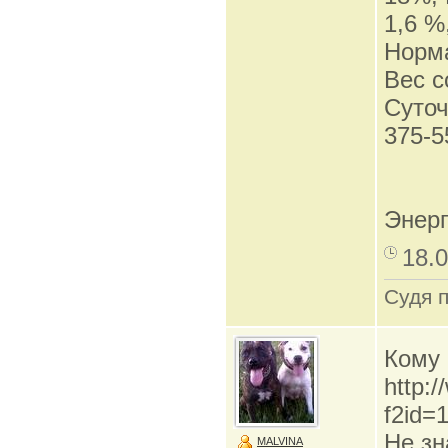
1,6 %
Норма
Вес со
Суточ
375-5
Энерг
18.0
Судя 
Кому 
http:
f2id=
Не зн
MALVINA