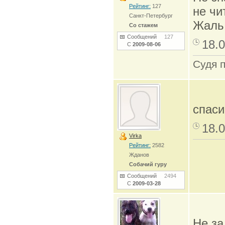
Рейтинг:
127
не чи
Санкт-Петербург
Жаль,
Со стажем
Сообщений
127
18.0
С
2009-08-06
Судя 
спас
18.0
Virka
Рейтинг:
2582
Жданов
Собачий гуру
Сообщений
2494
С
2009-03-28
Не за