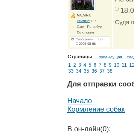
18.0
MALVINA
Судя 
Рейтинг:
127
Санкт-Петербург
Со стажем
Сообщений
127
С
2009-08-06
Страницы
←предыдущая
сл
1
2
3
4
5
6
7
8
9
10
11
1
33
34
35
36
37
38
Для отправки соо
Начало
Кормление собак
В он-лайн(0):