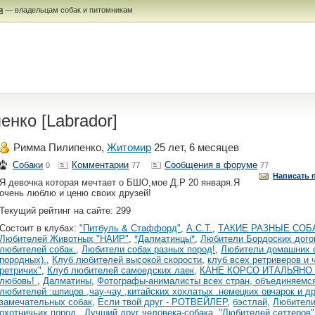
я
— владельцам собак и питомникам
нко [Labrador]
Римма Пилипенко,
Житомир
25 лет, 6 месяцев
Собаки
Комментарии
Сообщения в форуме
0
77
77
Написать 
Я девочка которая мечтает о БШО,мое Д.Р 20 января.Я
очень люблю и ценю своих друзей!
Текущий рейтинг на сайте: 299
Состоит в клубах:
"Питбуль & Cтаффорд"
,
А.С.Т.
,
ТАКИЕ РАЗНЫЕ СОБА
Любителей Животных "НАИР"
,
*Далматинцы*
,
Любители Бордоских дого
любителей собак.
,
Любители собак разных пород!
,
Любители домашних с
породных).
,
Клуб любителей высокой скорости
,
клуб всех ретриверов и 
ретричих"
,
Клуб любителей самоедских лаек
,
КАНЕ КОРСО ИТАЛЬЯНО 
любовь!
,
Далматины
,
Фотографы-анималисты всех стран, объединяемс
любителей :шпицов ,чау-чау ,китайских хохлатых .немецких овчарок и д
замечательных собак
,
Если твой друг - РОТВЕЙЛЕР
,
бэстлай
,
Любители
охотничьих пород.
,
Лучший друг человека-собака
,
"Любителей сеттеров"