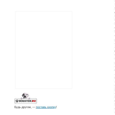
Будь другом, —
поставь кнопку
!