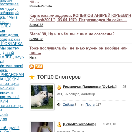
но ...
Настоящая
PamelaPamela
ое чудо
,
-найкращий
Картотека живодеров: КОПЫЛОВ АНДРЕЙ ЮРЬЕВИЧ
дка
,
"Мы в
("alkash2001"), 03.04.1970, Петрозаводск На сайте ...
цкая
Siena138
ТЕЛЕЙ
кая
Siena138, Ну и в чём вы с ним не согласны? ...
юбит догов
,
одезийский
Siena138
АЯ ОВЧАРКА
,
Мы растем
Тоже послушала бы, не знаю нужен он вообще или
!
,
Давай
нет. ...
и АПБТ
,
клуб
kirra
да!
,
бители лаек!
арка
,
ЕРИКАНСКАЯ
ТОП10 Блоггеров
РЛАНДСКИЙ
ая овчарка
,
Риммончик Пилипенко [Ov4arka]
25
канский
няжек и
лет, 6 месяцев, Житомир
портсмены!
,
СКИЙ
Собаки
3
Посты
117
нские кокеры
и
ский
 для
[Leno4kaGorba4ova]
39 лет, 10
ный друг!!!
,
месяцев, Харьков