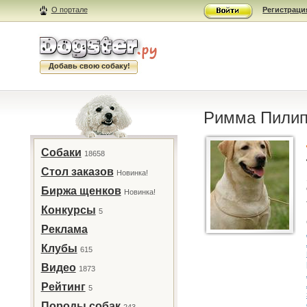
О портале
Регистраци
Добавь свою собаку!
Римма Пилипе
Собаки
18658
Стол заказов
Новинка!
Биржа щенков
Новинка!
Конкурсы
5
Реклама
Клубы
615
Видео
1873
Рейтинг
5
Породы собак