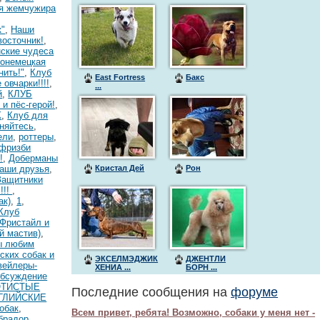
ая жемчужира
к"
,
Наши
-восточник!
,
ские чудеса
онемецкая
нить!"
,
Клуб
East Fortress
Бакс
овчарки!!!!
,
...
й
,
КЛУБ
 и пёс-герой!
,
К
,
Клуб для
няйтесь
,
ели
,
роттеры
,
-фризби
!
,
Доберманы
аши друзья
,
Кристал Дей
Рон
Защитники
!!!
,
ак)
,
1
,
Клуб
Фристайл и
й мастив)
,
 любим
ских собак и
ЭКСЕЛМЭДЖИК
ДЖЕНТЛИ
вейлеры-
ХЕНИА ...
БОРН ...
обсуждение
ОТИСТЫЕ
Последние сообщения на
форуме
ГЛИЙСКИЕ
обак
,
Всем привет, ребята! Возможно, собаки у меня нет -
брадор