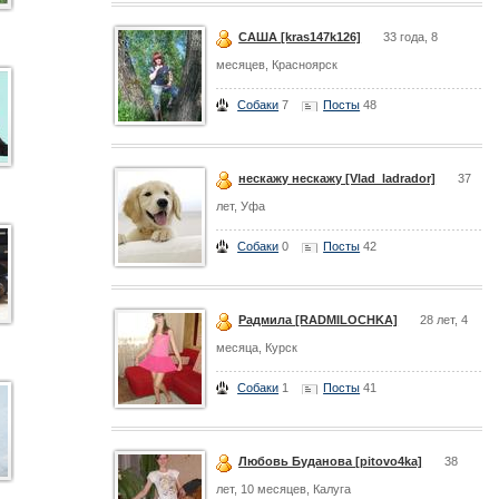
САША [kras147k126]
33 года, 8
месяцев, Красноярск
Собаки
7
Посты
48
нескажу нескажу [Vlad_ladrador]
37
лет, Уфа
Собаки
0
Посты
42
Радмила [RADMILOCHKA]
28 лет, 4
месяца, Курск
Собаки
1
Посты
41
Любовь Буданова [pitovo4ka]
38
лет, 10 месяцев, Калуга