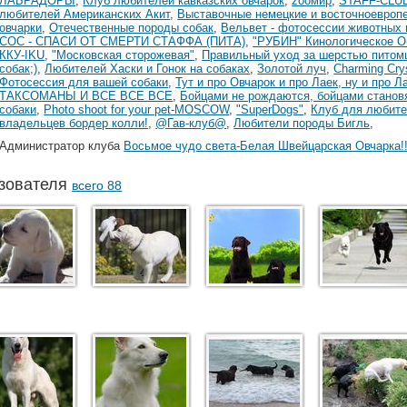
ЛАБРАДОРЫ
,
Клуб любителей кавказских овчарок
,
zooмир
,
STAFF-CLU
любителей Американских Акит
,
Выставочные немецкие и восточноевроп
овчарки
,
Отечественные породы собак
,
Вельвет - фотосессии животных 
СОС - СПАСИ ОТ СМЕРТИ СТАФФА (ПИТА)
,
"РУБИН" Кинологическое 
ККУ-IKU
,
"Московская сторожевая"
,
Правильный уход за шерстью питом
собак;)
,
Любителей Хаски и Гонок на собаках
,
Золотой луч
,
Charming Cry
Фотосессия для вашей собаки
,
Тут и про Овчарок и про Лаек, ну и про Л
ТАКСОМАНЫ И ВСЕ ВСЕ ВСЕ
,
Бойцами не рождаются, бойцами становя
собаки
,
Photo shoot for your pet-MOSCOW
,
"SuperDogs"
,
Клуб для любите
владельцев бордер колли!
,
@Гав-клуб@
,
Любители породы Бигль
,
Администратор клуба
Восьмое чудо света-Белая Швейцарская Овчарка!!
зователя
всего 88