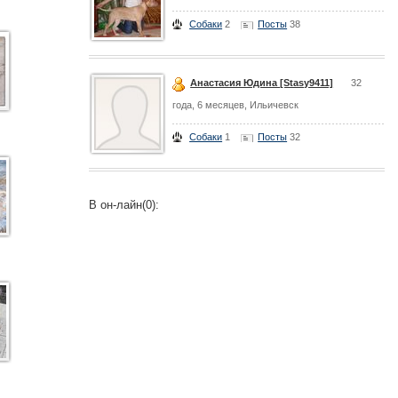
Собаки
2
Посты
38
Анастасия Юдина [Stasy9411]
32
года, 6 месяцев, Ильичевск
Собаки
1
Посты
32
В он-лайн(0):