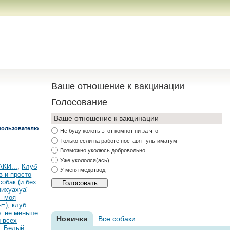
Ваше отношение к вакцинации
Голосование
Ваше отношение к вакцинации
пользователю
Не буду колоть этот компот ни за что
Только если на работе поставят ультиматум
Возможно уколюсь добровольно
Уже укололся(ась)
КИ...
,
Клуб
У меня медотвод
в и просто
обак (и без
чихуахуа"
- моя
я=)
,
клуб
р. не меньше
Новички
Все собаки
 всех
,
Белый