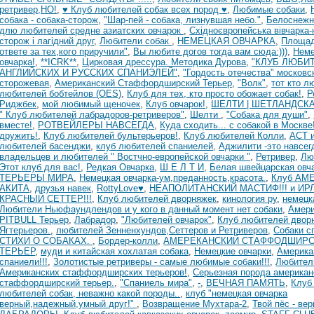
ретривер,НО!
,
♥ Клуб любителей собак всех пород ♥
,
Любимые собаки
,
собака - собака-сторож
,
"Шар-пей - собака, лизнувшая небо."
,
Белоснежн
длю любителей средне азиатских овчарок
,
Східноєвропейська вівчарка
сторож і лагідний друг
,
Любители собак
,
НЕМЕЦКАЯ ОВЧАРКА
,
Площа
ответе за тех,кого приручили"
,
Вы любите догов тогда вам сюда:)))
,
Неме
овчарка!
,
**ICRK**
,
Цирковая дрессура. Методика Дурова
,
"КЛУБ ЛЮБИ
АНГЛИЙСКИХ И РУССКИХ СПАНИЭЛЕЙ"
,
"Гордость отечества" московс
сторожевая
,
Американский Стаффордширский Терьер
,
"Волк"
,
тот кто л
любителей бобтейлов (OES)
,
Клуб для тех, кто просто обожает собак!
,
Р
Риджбек
,
мой любимый щеночек
,
Клуб овчарок!
,
ШЕЛТИ | ШЕТЛАНДСК
" Клуб любителей лабрадоров-ретриверов"
,
Шелти
,
"Собака для души"
,
вместе!
,
РОТВЕЙЛЕРЫ НАВСЕГДА
,
Куда сходить... с собакой в Москве
дружить!
,
Клуб любителей бультерьеров!
,
Клуб любителей Колли
,
АСТ 
любителей басенджи
,
клуб любителей спаниелей
,
Аджилити -это навсег
владельцев и любителей " Востчно-европейской овчарки "
,
Ретривер
,
Лю
Этот клуб для вас!
,
Редкая Овчарка
,
Ш Е Л Т И
,
Белая швейцарская овч
ТЕРЬЕРЫ МИРА
,
Немецкая овчарка-ум,преданность,красота.
,
Клуб АМ
АКИТА
,
друзья навек
,
RottyLove♥
,
НЕАПОЛИТАНСКИЙ МАСТИФ!!! и И
КРАСНЫЙ СЕТТЕР!!!
,
Клуб любителей дворняжек
,
кинология ру
,
немецк
Любители Ньюфаундлендов и у кого в данный момент нет собаки
,
Амери
PITBULL Терьер
,
Лабрадор
,
"Любителей овчарок"
,
Клуб любителей двор
Ягтерьеров.
,
любителей Зенненхундов,Сеттеров и Ретриверов
,
Собаки с
СТИХИ О СОБАКАХ.
,
Бордер-колли
,
АМЕРЕКАНСКИЙ СТАФФОДШИР
ТЕРЬЕР
,
муди и китайская хохлатая собака
,
Немецкие овчарки
,
Америка
спаниели!!!
,
Золотистые ретриверы - самые любимые собаки!!!
,
Любител
Американских стаффордширских терьеров!
,
Серьезная порода американ
стаффордширский терьер.
,
"Спаниель мира"
,
-
,
ВЕЧНАЯ ПАМЯТЬ
,
Клуб
любителей собак, неважно какой породы..
,
клуб "немецкая овчарка
верный,надежный,умный друг!"
,
Возвращение Мухтара-2
,
Твой пёс - вер