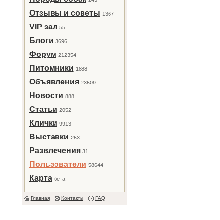
243
Отзывы и советы
1367
VIP зал
55
Блоги
3696
Форум
212354
Питомники
1888
Объявления
23509
Новости
888
Статьи
2052
Клички
9913
Выставки
253
Развлечения
31
Пользователи
58644
Карта
бета
Главная
Контакты
FAQ