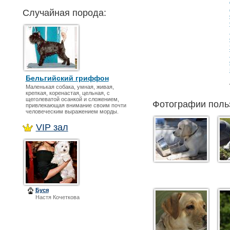
Случайная порода:
Бельгийский гриффон
Маленькая собака, умная, живая,
крепкая, коренастая, цельная, с
щеголеватой осанкой и сложением,
Фотографии поль
привлекающая внимание своим почти
человеческим выражением морды.
VIP зал
Буся
Настя Кочеткова