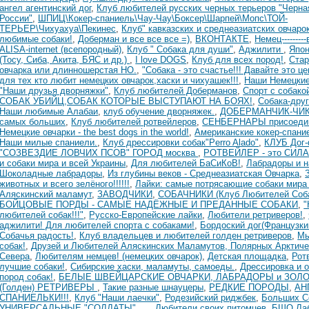
ангел агентинский дог
,
Клуб любителей русских черных терьеров "Черн
России"
,
ШПИЦ\Кокер-спаниель\Чау-Чау\Боксер\Шарпей\Мопс\ТОЙ-
ТЕРЬЕР\Чихуахуа\Пекинес
,
Клуб" кавказских и среднеазиатских овчаро
любимые собаки!
,
Доберман и все все все =)
,
ВКОНТАКТЕ
,
Немец--------
ALISA-internet (всепородный)
,
Клуб " Собака для души"
,
Аджилити
,
Япон
(Тосу, Сиба, Акита, БЯС и др.)
,
I love DOGS
,
Клуб для всех пород!
,
Стар
овчарка или длинношерстая НО.
,
"Собака - это счастье!!! Давайте это це
для тех кто любит немецких овчарок,хаски и чихуашек!!!
,
Наши Немецкие 
"Наши друзья дворняжки"
,
Клуб любителей Доберманов
,
Спорт с собако
СОБАК УБИЙЦ,СОБАК КОТОРЫЕ ВЫСТУПАЮТ НА БОЯХ!
,
Собака-друг
Наши любимые Алабаи
,
клуб обучение дворняжек.
,
ДОБЕРМАНЧИК-ЧИ
самых больших
,
Клуб любителей ротвейлеров
,
СЕНБЕРНАРЫ присоеди
Немецкие овчарки - the best dogs in the world!
,
Американские кокер-спани
Наши милые спаниели.
,
Клуб дрессировки собак"Perro Alado"
,
КЛУБ Дог
"СОЗВЕЗДИЕ ЛОВЧИХ ПСОВ" ГОРОД москва
,
РОТВЕЙЛЕР - это СИЛА
и собаки мира и всей Украины
,
Для любителей БаСиКоВ!
,
Лабрадоры и н
Шоколадные лабрадоры
,
Из глубины веков - Среднеазиатская Овчарка
,
животных и всего зелёного!!!!!!
,
Лайки: самые потрясающие собаки мира 
Аляскинский маламут
,
ЗАВОДЧИКИ
,
СОБАЧНИКИ (Клуб Любителей Соб
БОЙЦОВЫЕ ПОРДЫ - САМЫЕ НАДЁЖНЫЕ И ПРЕДАННЫЕ СОБАКИ
,
"
любителей собак!!!"
,
Русско-Европейские лайки
,
Любители ретриверов!
,
аджилити! Для любителей спорта с собаками!
,
Бордоский дог(Французки
Собачья радость!
,
Клуб владельцев и любителей голден ретриверов
,
Мы
собак!
,
Друзей и Любителей Аляскинских Маламутов, Полярных Арктиче
Севера
,
Любителям немцев! (немецких овчарок)
,
Детская площадка
,
Рот
лучшие собаки!
,
Сибирские хаски, маламуты, самоеды.
,
Дрессировка и 
пород собак!
,
БЕЛЫЕ ШВЕЙЦАРСКИЕ ОВЧАРКИ, ЛАБРАДОРЫ и ЗОЛ
(Голден) РЕТРИВЕРЫ
,
Такие разные шнауцеры
,
РЕДКИЕ ПОРОДЫ
,
АН
СПАНИЕЛЬКИ!!!
,
Клуб "Наши лаечки"
,
Родезийский риджбек
,
Больших С
УНИВЕРСАЛЬНЫЕ "СОЛДАТЫ".....
,
Любители своих питомцев
,
БШО,Ла