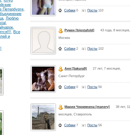
B
,
Клуб
ейские
в Петербурге
,
Собаки
0
Посты
110
Объединение
ца
,
Люблю
stal
,
айчарок
,
Румен [bigstafold]
43 года, 8 месяцев,
тся!!!
,
Все
лей и
Москва
!
Собаки
2
Посты
102
Аня [Sakura9]
27 лет, 7 месяцев,
Санкт-Петербург
Собаки
0
Посты
56
Мария Чермянина [manery]
38 лет, 11
месяцев, Ставрополь
Собаки
7
Посты
56