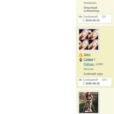
Кемерово
Опытный
собаковод
Сообщений
302
С
2010-05-31
Spice
Собаки
5
Рейтинг:
10980
Москва
Собачий гуру
Сообщений
9387
С
2008-08-26