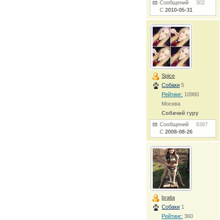
Сообщений
302
С
2010-05-31
Spice
Собаки
5
Рейтинг:
10980
Москва
Собачий гуру
Сообщений
9387
С
2008-08-26
braita
Собаки
1
Рейтинг:
360