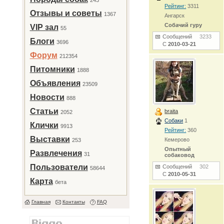
243
Рейтинг:
3311
Отзывы и советы
1367
Ангарск
Собачий гуру
VIP зал
55
Сообщений
3233
Блоги
3696
С
2010-03-21
Форум
212354
Питомники
1888
Объявления
23509
Новости
888
Статьи
braita
2052
Собаки
1
Клички
9913
Рейтинг:
360
Выставки
Кемерово
253
Опытный
Развлечения
31
собаковод
Пользователи
Сообщений
302
58644
С
2010-05-31
Карта
бета
Главная
Контакты
FAQ