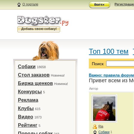
О портале
Регистраци
Добавь свою собаку!
Топ 100 тем
Поиск
Собаки
18658
Стол заказов
Важно: правила форум
Новинка!
Привет всем из М
Биржа щенков
Новинка!
Автор
Конкурсы
5
Реклама
Клубы
615
Видео
1873
Рейтинг
5
Ria
Собаки
1
Породы собак