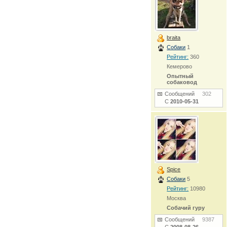
braita
Собаки
1
Рейтинг:
360
Кемерово
Опытный
собаковод
Сообщений
302
С
2010-05-31
Spice
Собаки
5
Рейтинг:
10980
Москва
Собачий гуру
Сообщений
9387