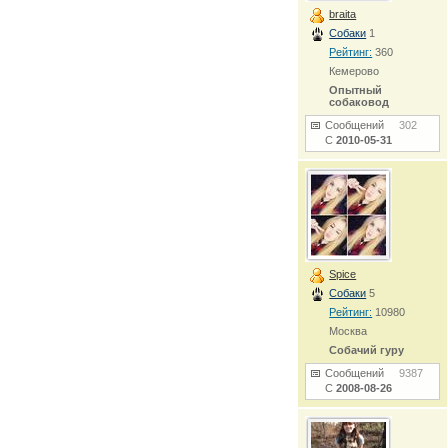
braita
Собаки
1
Рейтинг:
360
Кемерово
Опытный
собаковод
Сообщений
302
С
2010-05-31
Spice
Собаки
5
Рейтинг:
10980
Москва
Собачий гуру
Сообщений
9387
С
2008-08-26