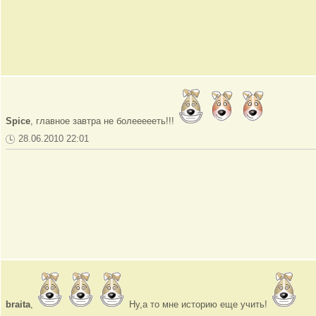
Spice
, главное завтра не болеееееть!!!
28.06.2010 22:01
braita
,
Ну,а то мне историю еще учить!