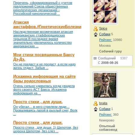
Перечень, сформированный с учетом
предложений Союза общественных
кинологических организаций –
Российской кинологической ...
Атаксия
амстаффов.#ГенетическиеБолезни
Spice
Наследственная мозжечковая атаксия
Собаки
5
американских стаффордширских
терьеров.В последнее время
Рейтинг:
10980
значительно увеличилось количество
Москва
американских ...
Собачий гуру
Мои стихи посвященные Баксу
Сообщений
9387
Дэ-Дэ.
С
2008-08-26
Он не предаст и не продаст, а если надо
жизнь отдаст. Забыв ...
Искажена информация на сайте
базы родословных
Очень сильно удивилась когда увидела
фото своего АСТ Бакса .Искажена
информация на ...
Просто стихи , для души.
braita
Он убегал… в него стреляли люди…
Собаки
1
Проваливаясь лапой в рыхлый снег, Волк
...
Рейтинг:
360
Кемерово
Просто стихи , для души.
Опытный
Просто стихи , для души. 1) Шепотом, без
собаковод
шороха Шепотом, без слез ...