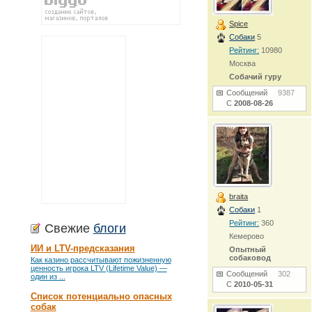
Spice
Собаки
5
Рейтинг:
10980
Москва
Собачий гуру
Сообщений
9387
С
2008-08-26
braita
Собаки
1
Рейтинг:
360
Свежие
блоги
Кемерово
ИИ и LTV-предсказания
Опытный
собаковод
Как казино рассчитывают пожизненную
ценность игрока LTV (Lifetime Value) —
Сообщений
302
один из ...
С
2010-05-31
Список потенциально опасных
собак