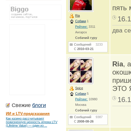
пять 
Ria
16.1
Собаки
1
Рейтинг:
3311
два се
Ангарск
Собачий гуру
Сообщений
3233
С
2010-03-21
Ria
, 
окошк
прише
ЭТО 
Spice
Собаки
5
16.1
Рейтинг:
10980
Свежие
блоги
Москва
Собачий гуру
ИИ и LTV-предсказания
Сообщений
9387
Как казино рассчитывают
С
2008-08-26
пожизненную ценность игрока LTV
(Lifetime Value) — один из ...