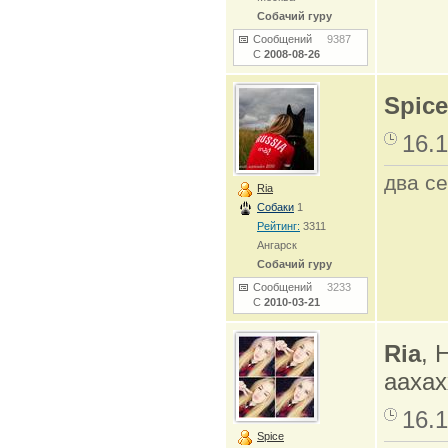
Собачий гуру
Сообщений
9387
С
2008-08-26
Spice
16.1
два се
Ria
Собаки
1
Рейтинг:
3311
Ангарск
Собачий гуру
Сообщений
3233
С
2010-03-21
Ria
, 
аахах
16.1
Spice