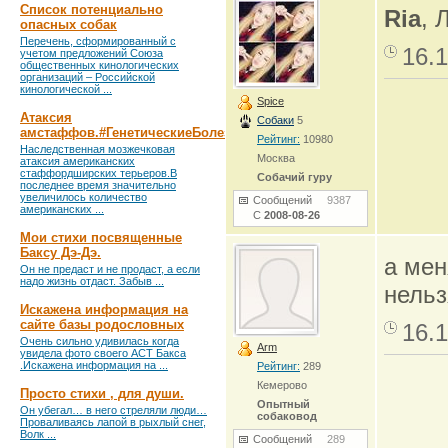
Список потенциально
Ria
, 
опасных собак
Перечень, сформированный с
16.1
учетом предложений Союза
общественных кинологических
организаций – Российской
кинологической ...
Spice
Атаксия
Собаки
5
амстаффов.#ГенетическиеБолезни
Рейтинг:
10980
Наследственная мозжечковая
Москва
атаксия американских
стаффордширских терьеров.В
Собачий гуру
последнее время значительно
увеличилось количество
Сообщений
9387
американских ...
С
2008-08-26
Мои стихи посвященные
Баксу Дэ-Дэ.
а мен
Он не предаст и не продаст, а если
надо жизнь отдаст. Забыв ...
нельз
Искажена информация на
сайте базы родословных
16.1
Очень сильно удивилась когда
Arm
увидела фото своего АСТ Бакса
.Искажена информация на ...
Рейтинг:
289
Кемерово
Просто стихи , для души.
Опытный
Он убегал… в него стреляли люди…
собаковод
Проваливаясь лапой в рыхлый снег,
Волк ...
Сообщений
289