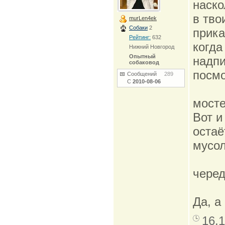
наско
в тво
murLen4ek
Собаки
2
прика
Рейтинг:
632
когда
Нижний Новгород
Опытный
надпи
собаковод
посмо
Сообщений
289
С
2010-08-06
мосте
Вот и
остаё
мусол
чере
Да, а
16.1