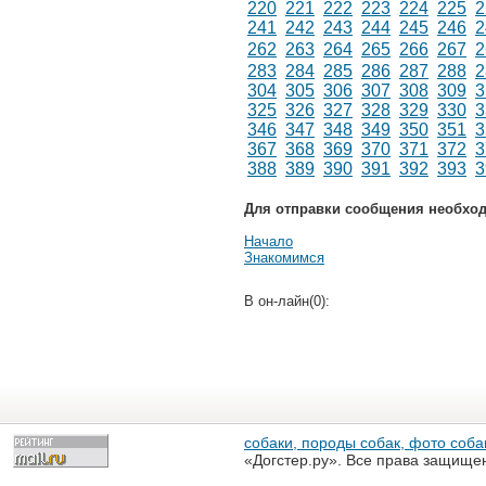
220
221
222
223
224
225
2
241
242
243
244
245
246
2
262
263
264
265
266
267
2
283
284
285
286
287
288
2
304
305
306
307
308
309
3
325
326
327
328
329
330
3
346
347
348
349
350
351
3
367
368
369
370
371
372
3
388
389
390
391
392
393
3
Для отправки сообщения необхо
Начало
Знакомимся
В он-лайн(0):
собаки, породы собак, фото собак
«Догстер.ру». Все права защище
разрешена только с письменного