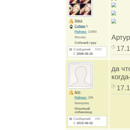
Spice
Собаки
5
Рейтинг:
10980
Артур
Москва
Собачий гуру
17.1
Сообщений
9387
С
2008-08-26
да чт
когда-
17.1
Arm
Рейтинг:
289
Кемерово
Опытный
собаковод
Сообщений
289
С
2010-06-02