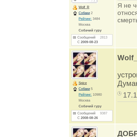
Я не ч
Wolf_R
относя
Собаки
2
смерть
Рейтинг:
3484
Москва
Собачий гуру
Сообщений
2813
С
2009-08-23
Wolf
устро
Думаю
Spice
Собаки
5
17.1
Рейтинг:
10980
Москва
Собачий гуру
Сообщений
9387
С
2008-08-26
ДОБР