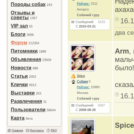
Надею
Породы собак
Рейтинг:
3311
243
ахаха
Ангарск
Отзывы и
Собачий гуру
советы
1367
16.1
Сообщений
3233
VIP зал
55
С
2010-03-21
два се
Блоги
3696
Форум
212354
Arm
,
Питомники
1888
маль
Объявления
23509
было!
Новости
888
Статьи
Spice
2052
Собаки
5
сказа
Клички
9913
Рейтинг:
10980
Выставки
Москва
253
16.1
Собачий гуру
Развлечения
31
Сообщений
9387
Пользователи
С
2008-08-26
58644
Карта
бета
Spice
Главная
Контакты
FAQ