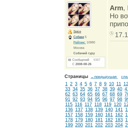
Arm
,
Но во
прип
Spice
17.1
Собаки
5
Рейтинг:
10980
Москва
Собачий гуру
Сообщений
9387
С
2008-08-26
Страницы
←предыдущая
сл
1
2
3
4
5
6
7
8
9
10
11
1
33
34
35
36
37
38
39
40
4
62
63
64
65
66
67
68
69
7
91
92
93
94
95
96
97
98
9
115
116
117
118
119
120
1
136
137
138
139
140
141
1
157
158
159
160
161
162
1
178
179
180
181
182
183
1
199
200
201
202
203
204
2