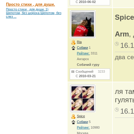
С
2010-06-02
Просто стихи , для души.
Просто стихи , для души. 1)
Шепотом, без шороха Шепотом, без
Spice
слез ...
Arm
,
Ria
16.1
Собаки
1
Рейтинг:
3311
два се
Ангарск
Собачий гуру
Сообщений
3233
С
2010-03-21
ля та
гуля
16.1
Spice
Собаки
5
Рейтинг:
10980
Москва