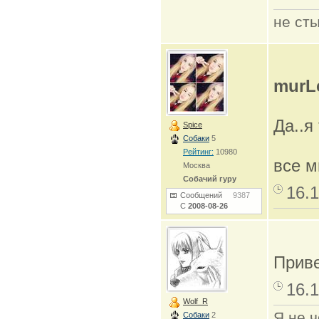
не сты
murL
Да..я
Spice
Собаки
5
Рейтинг:
10980
все м
Москва
Собачий гуру
16.1
Сообщений
9387
С
2008-08-26
Прив
16.1
Wolf_R
Я не ч
Собаки
2