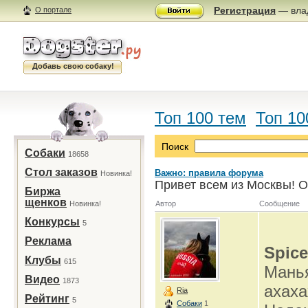
Регистрация
— влад
О портале
Добавь свою собаку!
Топ 100 тем
Топ 10
Поиск
Собаки
18658
Стол заказов
Важно: правила форума
Новинка!
Привет всем из Москвы! О
Биржа
щенков
Новинка!
Автор
Сообщение
Конкурсы
5
Реклама
Spice
Клубы
615
Манья
Видео
1873
ахаха
Ria
Рейтинг
5
Собаки
1