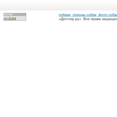
собаки, породы собак, фото собак
«Догстер.ру». Все права защище
разрешена только с письменного
«Догстер.ру»