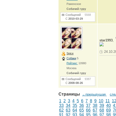
Раменское
Собачий гуру
Сообщений
5568
С
2010-03-29
star1993
,
24.10.2
Spice
Собаки
5
Рейтинг:
10980
Москва
Собачий гуру
Сообщений
9387
С
2008-08-26
Страницы
←предыдущая
сл
1
2
3
4
5
6
7
8
9
10
11
1
33
34
35
36
37
38
39
40
4
62
63
64
65
66
67
68
69
7
91
92
93
94
95
96
97
98
9