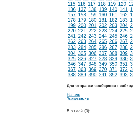
115
116
117
118
119
120
1
136
137
138
139
140
141
1
157
158
159
160
161
162
1
178
179
180
181
182
183
1
199
200
201
202
203
204
2
220
221
222
223
224
225
2
241
242
243
244
245
246
2
262
263
264
265
266
267
2
283
284
285
286
287
288
2
304
305
306
307
308
309
3
325
326
327
328
329
330
3
346
347
348
349
350
351
3
367
368
369
370
371
372
3
388
389
390
391
392
393
3
Для отправки сообщения необхо
Начало
Знакомимся
В он-лайн(0):