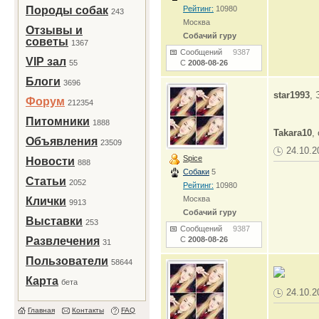
Породы собак
Рейтинг:
10980
243
Москва
Отзывы и
Собачий гуру
советы
1367
Сообщений
9387
VIP зал
55
С
2008-08-26
Блоги
3696
star1993
, 
Форум
212354
Питомники
1888
Takara10
,
Объявления
23509
24.10.2
Spice
Новости
888
Собаки
5
Статьи
2052
Рейтинг:
10980
Москва
Клички
9913
Собачий гуру
Выставки
253
Сообщений
9387
Развлечения
С
2008-08-26
31
Пользователи
58644
Карта
бета
24.10.2
Главная
Контакты
FAQ