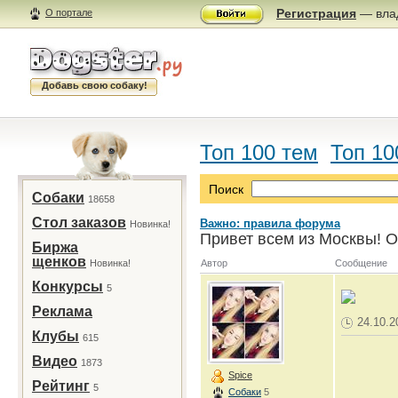
Регистрация
— влад
О портале
Добавь свою собаку!
Топ 100 тем
Топ 10
Поиск
Собаки
18658
Стол заказов
Важно: правила форума
Новинка!
Привет всем из Москвы! О
Биржа
щенков
Новинка!
Автор
Сообщение
Конкурсы
5
Реклама
24.10.2
Клубы
615
Видео
1873
Spice
Рейтинг
5
Собаки
5