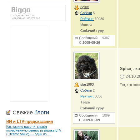
Spice
Собаки
5
Рейтинг:
10980
Москва
Собачий гуру
Сообщений
9387
С
2008-08-26
Spice
, ах
24.10.2
star1993
Тот, кто гов
Собаки
2
Рейтинг:
3036
Тверь
Собачий гуру
Свежие
блоги
Сообщений
1899
С
2009-01-09
ИИ и LTV-предсказания
Как казино рассчитывают
пожизненную ценность игрока LTV
(Lifetime Value) — один из ...