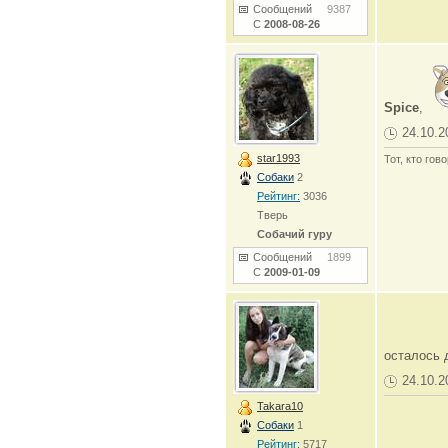
Сообщений
9387
С
2008-08-26
Spice
,
24.10.2
star1993
Тот, кто гов
Собаки
2
Рейтинг:
3036
Тверь
Собачий гуру
Сообщений
1899
С
2009-01-09
осталось 
24.10.2
Takara10
Собаки
1
Рейтинг:
5717