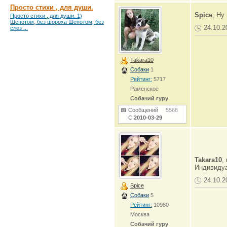
Просто стихи , для души.
Spice
, Ну
Просто стихи , для души. 1)
Шепотом, без шороха Шепотом, без
24.10.2
слез ...
Takara10
Собаки
1
Рейтинг:
5717
Раменское
Собачий гуру
Сообщений
5568
С
2010-03-29
Takara10
,
Индивиду
24.10.2
Spice
Собаки
5
Рейтинг:
10980
Москва
Собачий гуру