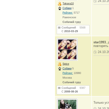
24.10.2
Takara10
Собаки
1
Рейтинг:
5717
Раменское
Собачий гуру
Сообщений
5568
С
2010-03-29
star1993
, 
повторять
24.10.2
Spice
Собаки
5
Рейтинг:
10980
Москва
Собачий гуру
Сообщений
9387
С
2008-08-26
Только ус
24.10.2