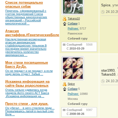
Список потенциально
Spice
, ут
опасных собак
Перечень, сформированный с
24.10.2
учетом предложений Союза
общественных кинологических
Takara10
организаций – Российской
кинологической ...
Собаки
1
Рейтинг:
5717
Атаксия
Раменское
амстаффов.#ГенетическиеБолезни
Собачий гуру
Наследственная мозжечковая
атаксия американских
Сообщений
5568
стаффордширских терьеров.В
С
2010-03-29
последнее время значительно
увеличилось количество
американских ...
Мои стихи посвященные
Баксу Дэ-Дэ.
star1993
,
Он не предаст и не продаст, а если
надо жизнь отдаст. Забыв ...
Takara10
,
24.10.2
Искажена информация на
Spice
сайте базы родословных
Собаки
5
Очень сильно удивилась когда
увидела фото своего АСТ Бакса
Рейтинг:
10980
.Искажена информация на ...
Москва
Просто стихи , для души.
Собачий гуру
Он убегал… в него стреляли люди…
Сообщений
9387
Проваливаясь лапой в рыхлый снег,
С
2008-08-26
Волк ...