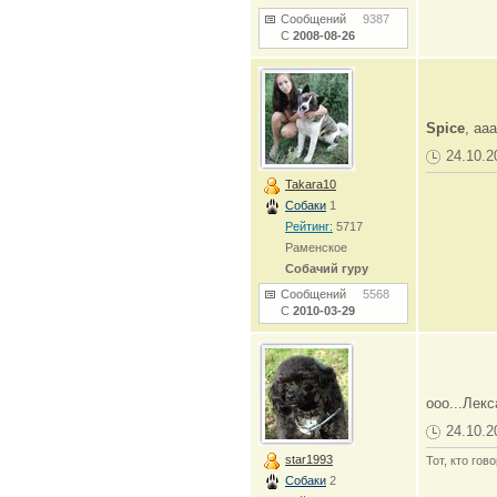
Сообщений
9387
С
2008-08-26
Spice
, аа
24.10.2
Takara10
Собаки
1
Рейтинг:
5717
Раменское
Собачий гуру
Сообщений
5568
С
2010-03-29
ооо...Лек
24.10.2
star1993
Тот, кто гов
Собаки
2