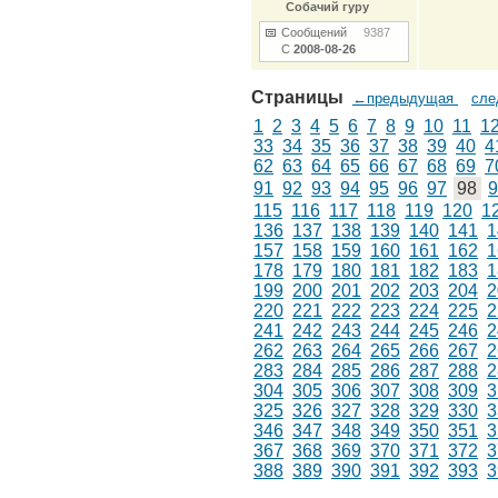
Собачий гуру
Сообщений
9387
С
2008-08-26
Страницы
←предыдущая
сл
1
2
3
4
5
6
7
8
9
10
11
1
33
34
35
36
37
38
39
40
4
62
63
64
65
66
67
68
69
7
91
92
93
94
95
96
97
98
9
115
116
117
118
119
120
1
136
137
138
139
140
141
1
157
158
159
160
161
162
1
178
179
180
181
182
183
1
199
200
201
202
203
204
2
220
221
222
223
224
225
2
241
242
243
244
245
246
2
262
263
264
265
266
267
2
283
284
285
286
287
288
2
304
305
306
307
308
309
3
325
326
327
328
329
330
3
346
347
348
349
350
351
3
367
368
369
370
371
372
3
388
389
390
391
392
393
3