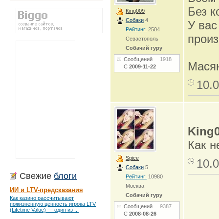
Без к
King009
Собаки
4
У вас
Рейтинг:
2504
произ
Севастополь
Собачий гуру
Сообщений
1918
Масян
С
2009-11-22
10.0
King
Как н
Spice
10.0
Собаки
5
Свежие
блоги
Рейтинг:
10980
Москва
ИИ и LTV-предсказания
Собачий гуру
Как казино рассчитывают
пожизненную ценность игрока LTV
Сообщений
9387
(Lifetime Value) — один из ...
С
2008-08-26