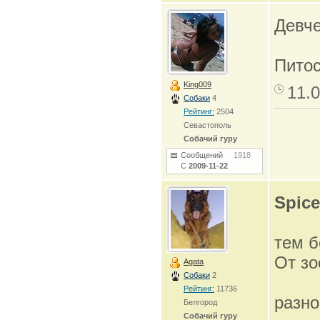
Девче
Питос
King009
11.0
Собаки
4
Рейтинг:
2504
Севастополь
Собачий гуру
Сообщений
1918
С
2009-11-22
Spice
тем б
От зо
Agata
Собаки
2
Рейтинг:
11736
разн
Белгород
Собачий гуру