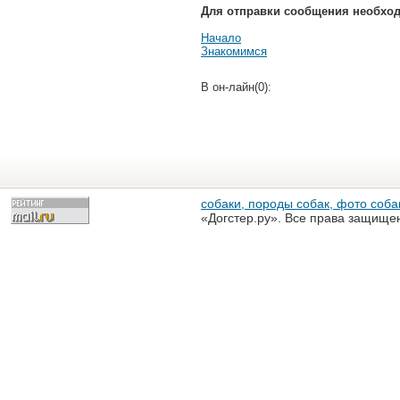
Для отправки сообщения необхо
Начало
Знакомимся
В он-лайн(0):
собаки, породы собак, фото собак
«Догстер.ру». Все права защище
разрешена только с письменного
«Догстер.ру»