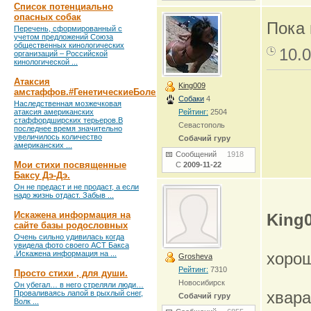
Список потенциально
опасных собак
Пока 
Перечень, сформированный с
учетом предложений Союза
общественных кинологических
10.0
организаций – Российской
кинологической ...
Атаксия
King009
амстаффов.#ГенетическиеБолезни
Собаки
4
Наследственная мозжечковая
атаксия американских
Рейтинг:
2504
стаффордширских терьеров.В
Севастополь
последнее время значительно
увеличилось количество
Собачий гуру
американских ...
Сообщений
1918
Мои стихи посвященные
С
2009-11-22
Баксу Дэ-Дэ.
Он не предаст и не продаст, а если
надо жизнь отдаст. Забыв ...
Искажена информация на
King
сайте базы родословных
Очень сильно удивилась когда
увидела фото своего АСТ Бакса
.Искажена информация на ...
хорош
Grosheva
Рейтинг:
7310
Просто стихи , для души.
Новосибирск
Он убегал… в него стреляли люди…
хвар
Проваливаясь лапой в рыхлый снег,
Собачий гуру
Волк ...