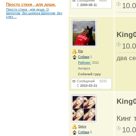
Сообщений
6855
10.0
Просто стихи , для души.
С
2009-08-11
Просто стихи , для души. 1)
Шепотом, без шороха Шепотом, без
слез ...
King
10.0
Ria
два се
Собаки
1
Рейтинг:
3311
Ангарск
Собачий гуру
Сообщений
3233
С
2010-03-21
King
Кинг 
Spice
10.0
Собаки
5