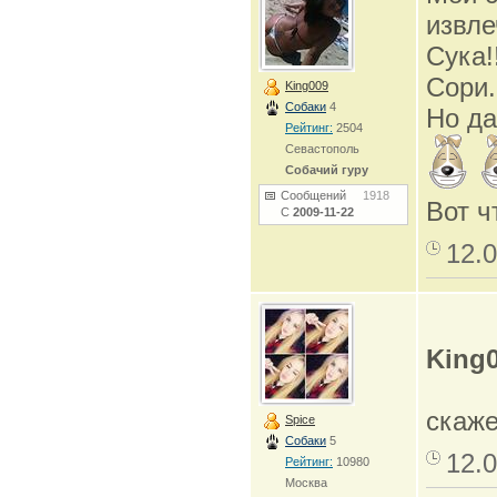
извле
Сука!!
Сори.
King009
Собаки
4
Но да
Рейтинг:
2504
Севастополь
Собачий гуру
Сообщений
1918
Вот чт
С
2009-11-22
12.0
King
скаже
Spice
Собаки
5
12.0
Рейтинг:
10980
Москва