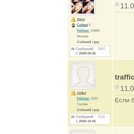
11.0
Spice
Собаки
5
Рейтинг:
10980
Москва
Собачий гуру
Сообщений
9387
С
2008-08-26
traffi
11.0
ronika
Рейтинг:
3253
Если б
Таллин
Собачий гуру
Сообщений
2116
С
2008-10-06