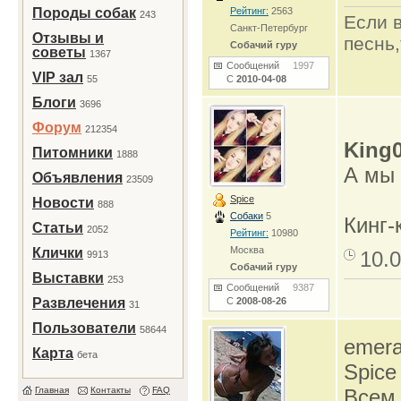
Породы собак
Рейтинг:
2563
243
Если 
Санкт-Петербург
Отзывы и
песнь
Собачий гуру
советы
1367
Сообщений
1997
VIP зал
55
С
2010-04-08
Блоги
3696
Форум
212354
King
Питомники
1888
А мы 
Объявления
23509
Spice
Новости
888
Собаки
5
Кинг-
Статьи
2052
Рейтинг:
10980
Москва
Клички
10.0
9913
Собачий гуру
Выставки
253
Сообщений
9387
Развлечения
С
2008-08-26
31
Пользователи
58644
emera
Карта
бета
Spice
Главная
Контакты
FAQ
Всем 