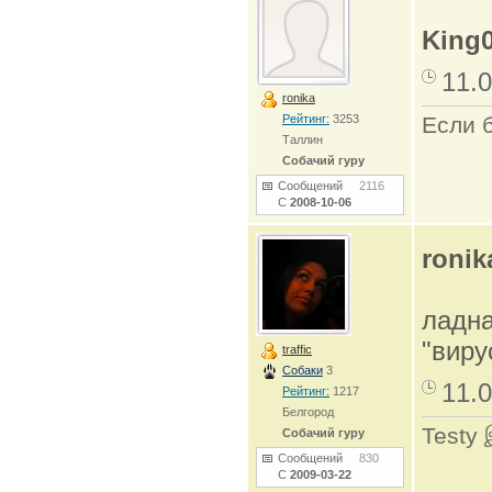
King
11.0
ronika
Рейтинг:
3253
Если б
Таллин
Собачий гуру
Сообщений
2116
С
2008-10-06
ronik
ладн
"виру
traffic
Собаки
3
11.0
Рейтинг:
1217
Белгород
Testy
Собачий гуру
Сообщений
830
С
2009-03-22