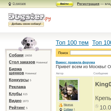
Регистрация
— влад
О портале
Добавь свою собаку!
Топ 100 тем
Топ 10
Поиск
Собаки
18658
Стол заказов
Важно: правила форума
Новинка!
Привет всем из Москвы! О
Биржа
щенков
Новинка!
Автор
Сообщение
Конкурсы
5
King
Реклама
Клубы
615
Креп
Видео
1873
Nicerus
10.0
Рейтинг
5
Собаки
1