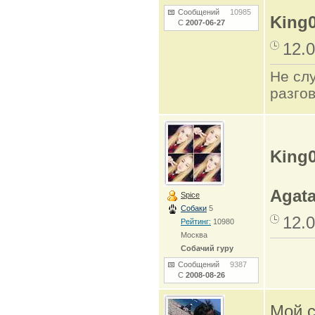
Сообщений
10985
King
С
2007-06-27
12.0
Не сл
разго
King
Agat
Spice
Собаки
5
12.0
Рейтинг:
10980
Москва
Собачий гуру
Сообщений
9387
С
2008-08-26
Мой с