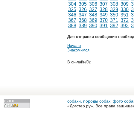
304
305
306
307
308
309
3
325
326
327
328
329
330
3
346
347
348
349
350
351
3
367
368
369
370
371
372
3
388
389
390
391
392
393
3
Для отправки сообщения необхо
Начало
Знакомимся
В он-лайн(0):
собаки, породы собак, фото собак
«Догстер.ру». Все права защище
разрешена только с письменного
«Догстер.ру»