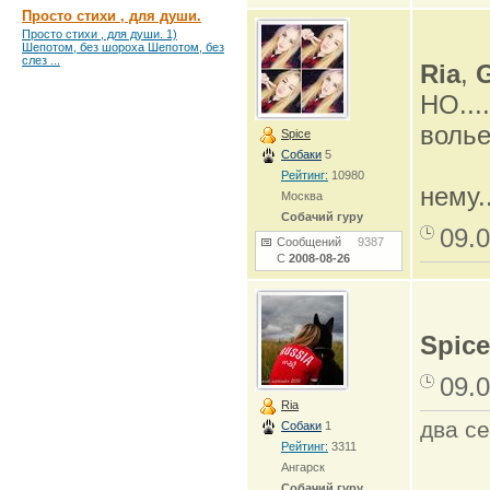
Просто стихи , для души.
Просто стихи , для души. 1)
Шепотом, без шороха Шепотом, без
слез ...
Ria
,
НО...
волье
Spice
Собаки
5
Рейтинг:
10980
нему..
Москва
Собачий гуру
09.0
Сообщений
9387
С
2008-08-26
Spice
09.0
Ria
два се
Собаки
1
Рейтинг:
3311
Ангарск
Собачий гуру