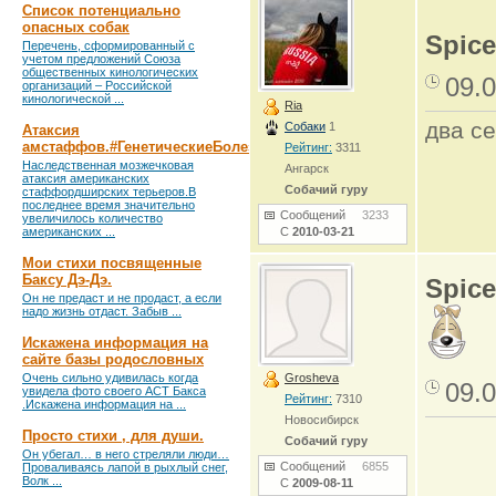
Список потенциально
опасных собак
Spice
Перечень, сформированный с
учетом предложений Союза
общественных кинологических
09.0
организаций – Российской
кинологической ...
Ria
два се
Собаки
1
Атаксия
амстаффов.#ГенетическиеБолезни
Рейтинг:
3311
Наследственная мозжечковая
Ангарск
атаксия американских
Собачий гуру
стаффордширских терьеров.В
последнее время значительно
Сообщений
3233
увеличилось количество
американских ...
С
2010-03-21
Мои стихи посвященные
Баксу Дэ-Дэ.
Spice
Он не предаст и не продаст, а если
надо жизнь отдаст. Забыв ...
Искажена информация на
сайте базы родословных
Очень сильно удивилась когда
Grosheva
09.0
увидела фото своего АСТ Бакса
Рейтинг:
7310
.Искажена информация на ...
Новосибирск
Просто стихи , для души.
Собачий гуру
Он убегал… в него стреляли люди…
Сообщений
6855
Проваливаясь лапой в рыхлый снег,
Волк ...
С
2009-08-11