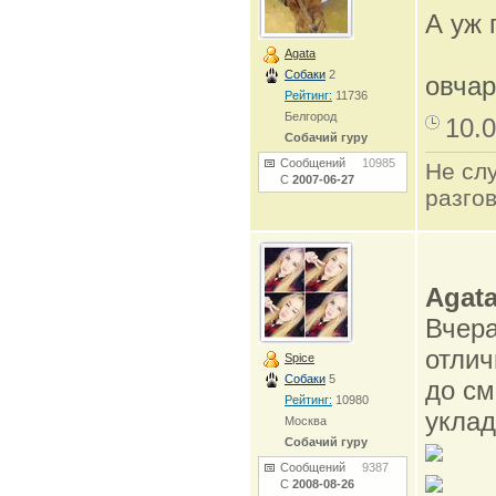
А уж 
Agata
Собаки
2
овчар
Рейтинг:
11736
Белгород
10.0
Собачий гуру
Сообщений
10985
Не сл
С
2007-06-27
разго
Agat
Вчера
отлич
Spice
Собаки
5
до см
Рейтинг:
10980
уклад
Москва
Собачий гуру
Сообщений
9387
С
2008-08-26