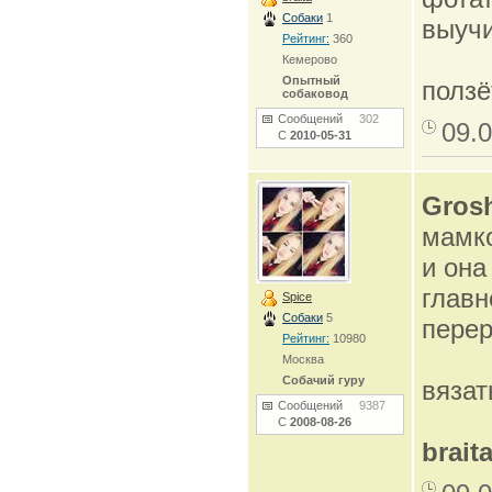
Собаки
1
выучи
Рейтинг:
360
Кемерово
Опытный
полз
собаковод
Сообщений
302
09.0
С
2010-05-31
Gros
мамко
и она
главн
Spice
Собаки
5
перер
Рейтинг:
10980
Москва
Собачий гуру
вязат
Сообщений
9387
С
2008-08-26
brait