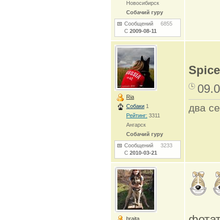
Новосибирск
Собачий гуру
Сообщений
6855
С
2009-08-11
Spice
09.0
Ria
два се
Собаки
1
Рейтинг:
3311
Ангарск
Собачий гуру
Сообщений
3233
С
2010-03-21
фота
braita