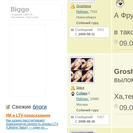
Grosheva
Рейтинг:
7310
А Фру
Новосибирск
Собачий гуру
Сообщений
6855
в так
С
2009-08-11
09.0
Gros
вылом
Spice
Собаки
5
Ха,теп
Рейтинг:
10980
Москва
09.0
Свежие
блоги
Собачий гуру
ИИ и LTV-предсказания
Сообщений
9387
Как казино рассчитывают
С
2008-08-26
пожизненную ценность игрока LTV
(Lifetime Value) — один из ...