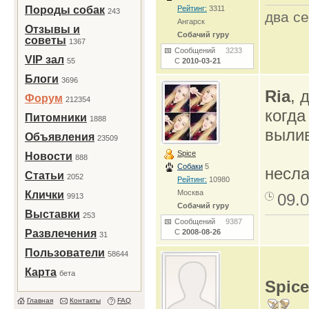
Породы собак
Рейтинг:
3311
243
два се
Ангарск
Отзывы и
Собачий гуру
советы
1367
Сообщений
3233
VIP зал
55
С
2010-03-21
Блоги
3696
Ria
, 
Форум
212354
когда
Питомники
1888
вылив
Объявления
23509
Spice
Новости
888
Собаки
5
несла
Статьи
2052
Рейтинг:
10980
Москва
Клички
09.0
9913
Собачий гуру
Выставки
253
Сообщений
9387
Развлечения
С
2008-08-26
31
Пользователи
58644
Карта
бета
Spice
Главная
Контакты
FAQ