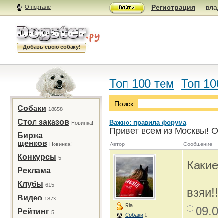
Регистрация
— влад
О портале
Добавь свою собаку!
Топ 100 тем
Топ 10
Поиск
Собаки
18658
Стол заказов
Важно: правила форума
Новинка!
Привет всем из Москвы! О
Биржа
щенков
Новинка!
Автор
Сообщение
Конкурсы
5
Какие
Реклама
Клубы
615
взяи!
Видео
1873
Ria
09.0
Рейтинг
5
Собаки
1