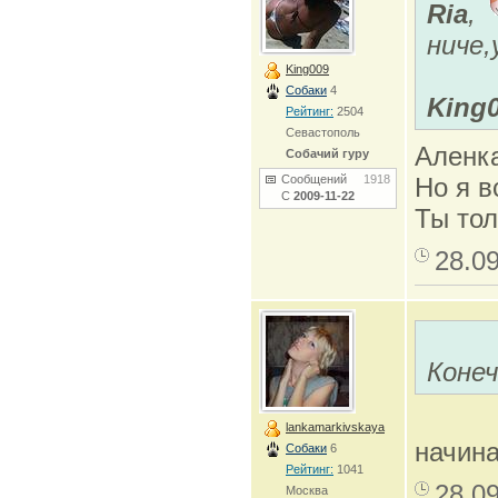
Ria
,
ниче,
King009
Собаки
4
King
Рейтинг:
2504
Севастополь
Аленка
Собачий гуру
Сообщений
1918
Но я в
С
2009-11-22
Ты тол
28.0
Конеч
lankamarkivskaya
начина
Собаки
6
Рейтинг:
1041
28.0
Москва