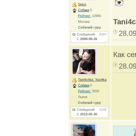
Spice
Собаки
5
Рейтинг:
10980
Tani4
Москва
Собачий гуру
28.0
Сообщений
9387
С
2008-08-26
Как с
28.0
Tani4chka_Yusi4ka
Собаки
5
Рейтинг:
3555
Львов
Собачий гуру
Сообщений
3199
С
2010-05-30