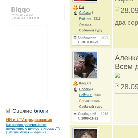
Ria
28.0
Собаки
1
Рейтинг:
3311
два сер
Ангарск
Собачий гуру
Сообщений
3233
С
2010-03-21
Аленка
Всем 
King009
28.0
Собаки
4
Рейтинг:
2504
Севастополь
Собачий гуру
Свежие
блоги
Сообщений
1918
С
2009-11-22
ИИ и LTV-предсказания
Как казино рассчитывают
пожизненную ценность игрока LTV
(Lifetime Value) — один из ...