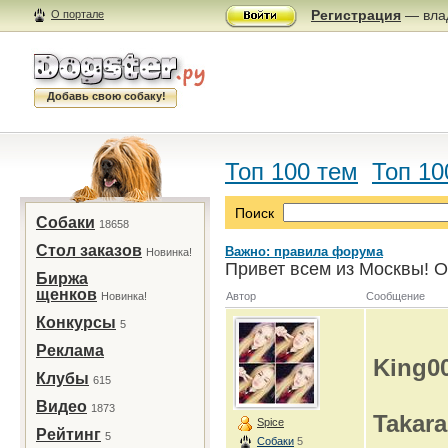
Регистрация
— влад
О портале
Добавь свою собаку!
Топ 100 тем
Топ 10
Поиск
Собаки
18658
Стол заказов
Важно: правила форума
Новинка!
Привет всем из Москвы! О
Биржа
щенков
Новинка!
Автор
Сообщение
Конкурсы
5
Реклама
King0
Клубы
615
Видео
1873
Takara
Spice
Рейтинг
5
Собаки
5