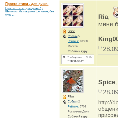
Просто стихи , для души.
Просто стихи , для души. 1)
Шепотом, без шороха Шепотом, без
слез ...
Ria
,
меня 
Spice
Собаки
5
King0
Рейтинг:
10980
Москва
28.0
Собачий гуру
Сообщений
9387
С
2008-08-26
Spice
,
28.0
Filya
http:/
Собаки
2
Рейтинг:
3709
общени
Ростов-на-Дону
присое
Собачий гуру