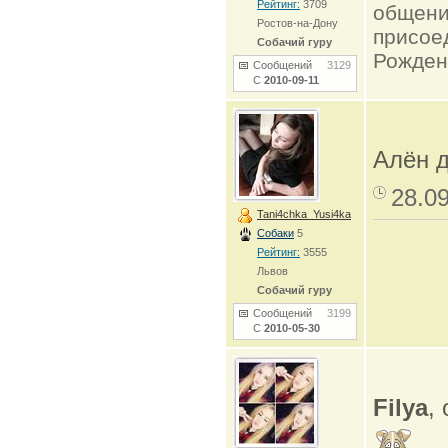
Рейтинг:
3709
общени
Ростов-на-Дону
присое
Собачий гуру
Рожден
Сообщений
3129
С
2010-09-11
Алён д
28.0
Tani4chka_Yusi4ka
Собаки
5
Рейтинг:
3555
Львов
Собачий гуру
Сообщений
3199
С
2010-05-30
Filya
,