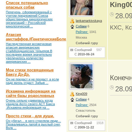
Список потенциально
King0
опасных собак
Перечень, сформированный с
28.0
учетом предложений Союза
общественных кинологических
lankamarkivskaya
организаций – Российской
КХС, Кс
кинологической ...
Собаки
6
Рейтинг:
1041
Атаксия
Москва
амстаффов.#ГенетическиеБолезни
Собачий гуру
Наследственная мозжечковая
атаксия американских
Сообщений
597
стаффордширских терьеров.В
С
2010-06-24
последнее время значительно
увеличилось количество
американских ...
Мои стихи посвященные
Баксу Дэ-Дэ.
Конечн
Он не предаст и не продаст, а если
надо жизнь отдаст. Забыв ...
28.0
Искажена информация на
King009
сайте базы родословных
Собаки
4
Очень сильно удивилась когда
увидела фото своего АСТ Бакса
Рейтинг:
2504
.Искажена информация на ...
Севастополь
Просто стихи , для души.
Собачий гуру
Он убегал… в него стреляли люди…
Сообщений
1918
Проваливаясь лапой в рыхлый снег,
С
2009-11-22
Волк ...