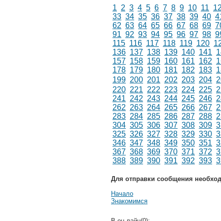
1
2
3
4
5
6
7
8
9
10
11
1
33
34
35
36
37
38
39
40
4
62
63
64
65
66
67
68
69
7
91
92
93
94
95
96
97
98
9
115
116
117
118
119
120
1
136
137
138
139
140
141
1
157
158
159
160
161
162
1
178
179
180
181
182
183
1
199
200
201
202
203
204
2
220
221
222
223
224
225
2
241
242
243
244
245
246
2
262
263
264
265
266
267
2
283
284
285
286
287
288
2
304
305
306
307
308
309
3
325
326
327
328
329
330
3
346
347
348
349
350
351
3
367
368
369
370
371
372
3
388
389
390
391
392
393
3
Для отправки сообщения необхо
Начало
Знакомимся
В он-лайн(0):