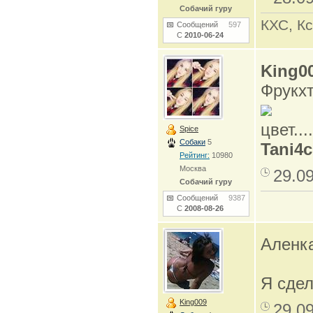
Собачий гуру
КХС, Кс
Сообщений
597
С
2010-06-24
King0
Фрукхт
цвет..
Spice
Собаки
5
Tani4
Рейтинг:
10980
Москва
29.0
Собачий гуру
Сообщений
9387
С
2008-08-26
Аленка
Я сдел
King009
29.0