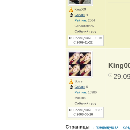
King009
Собаки
4
Рейтинг:
2504
Севастополь
Собачий гуру
Сообщений
1918
С
2009-11-22
King0
29.0
Spice
Собаки
5
Рейтинг:
10980
Москва
Собачий гуру
Сообщений
9387
С
2008-08-26
Страницы
←предыдущая
сл