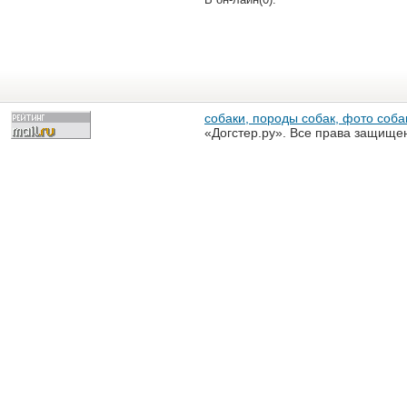
собаки, породы собак, фото собак
«Догстер.ру». Все права защище
разрешена только с письменного
«Догстер.ру»