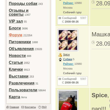
28.0
Породы собак
Рейтинг:
10980
243
Москва
Отзывы и
Собачий гуру
советы
1367
Сообщений
9387
VIP зал
55
С
2008-08-26
Блоги
3696
Машк
Форум
212354
Питомники
28.0
1888
Объявления
23509
Spice
Новости
888
Собаки
5
Статьи
2052
Рейтинг:
10980
Москва
Клички
9913
Собачий гуру
Выставки
253
Сообщений
9387
Развлечения
С
2008-08-26
31
Пользователи
58644
Spice
Карта
бета
Главная
Контакты
FAQ
пар!!!