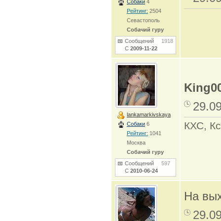
Собаки
4
Рейтинг:
2504
Севастополь
Собачий гуру
Сообщений
1918
С
2009-11-22
King0
29.0
lankamarkivskaya
КХС, Кс
Собаки
6
Рейтинг:
1041
Москва
Собачий гуру
Сообщений
597
С
2010-06-24
На вых
29.0