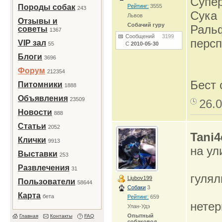
Супе
Породы собак
Рейтинг:
3555
243
Сука
Львов
Отзывы и
Собачий гуру
Ральф
советы
1367
Сообщений
3199
персп
VIP зал
55
С
2010-05-30
Блоги
3696
Форум
212354
Бест
Питомники
1888
Объявления
23509
26.0
Новости
888
Статьи
2052
Tani4
Клички
9913
на ул
Выставки
253
Развлечения
31
гулял
Ljubov199
Пользователи
58644
Собаки
3
Карта
бета
Рейтинг:
659
нете
Улан-Удэ
Опытный
Главная
Контакты
FAQ
собаковод