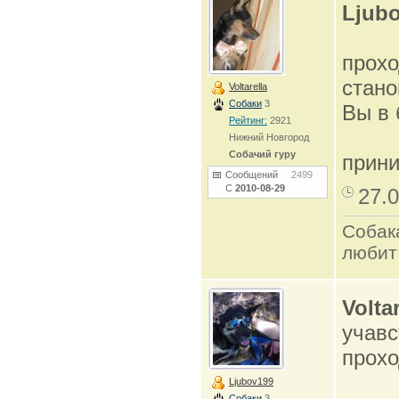
Ljub
прохо
станов
Voltarella
Собаки
3
Вы в 
Рейтинг:
2921
Нижний Новгород
Собачий гуру
прин
Сообщений
2499
С
2010-08-29
27.0
Собак
любит
Voltar
учавс
прохо
Ljubov199
Собаки
3