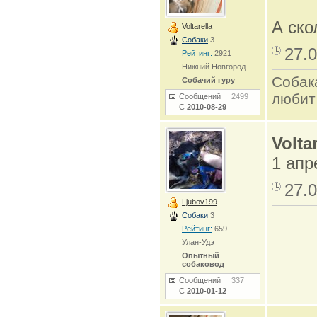
А ск
Voltarella
Собаки
3
27.0
Рейтинг:
2921
Нижний Новгород
Собак
Собачий гуру
любит
Сообщений
2499
С
2010-08-29
Voltar
1 апр
27.0
Ljubov199
Собаки
3
Рейтинг:
659
Улан-Удэ
Опытный
собаковод
Сообщений
337
С
2010-01-12