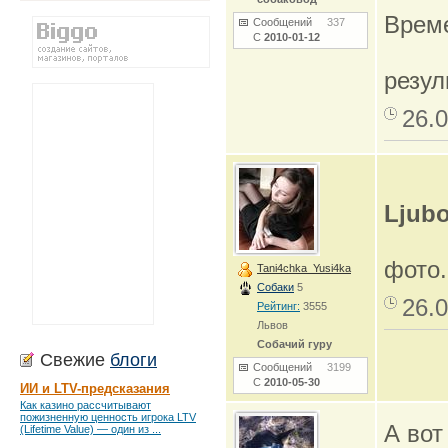
Врем
Сообщений
337
С
2010-01-12
резул
26.0
Ljub
фото.
Tani4chka_Yusi4ka
Собаки
5
26.0
Рейтинг:
3555
Львов
Собачий гуру
Свежие
блоги
Сообщений
3199
С
2010-05-30
ИИ и LTV-предсказания
Как казино рассчитывают
пожизненную ценность игрока LTV
А вот
(Lifetime Value) — один из ...