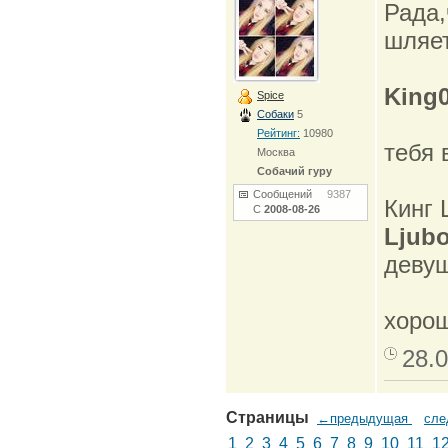
Рада,
шляет
King
Spice
Собаки
5
Рейтинг:
10980
тебя 
Москва
Собачий гуру
Сообщений
9387
Кинг 
С
2008-08-26
Ljub
девуш
хорош
28.0
Страницы
←предыдущая
сл
1
2
3
4
5
6
7
8
9
10
11
1