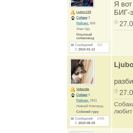
Я вот
БИГ-э
Ljubov199
Собаки
3
27.0
Рейтинг:
659
Улан-Удэ
Опытный
собаковод
Сообщений
337
С
2010-01-12
Ljub
разб
Voltarella
27.0
Собаки
3
Рейтинг:
2921
Собак
Нижний Новгород
любит
Собачий гуру
Сообщений
2499
С
2010-08-29