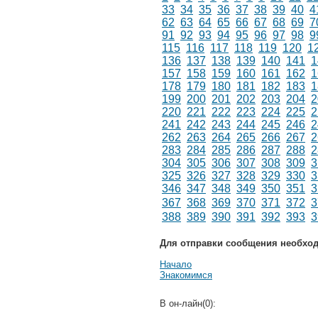
33
34
35
36
37
38
39
40
4
62
63
64
65
66
67
68
69
7
91
92
93
94
95
96
97
98
9
115
116
117
118
119
120
1
136
137
138
139
140
141
1
157
158
159
160
161
162
1
178
179
180
181
182
183
1
199
200
201
202
203
204
2
220
221
222
223
224
225
2
241
242
243
244
245
246
2
262
263
264
265
266
267
2
283
284
285
286
287
288
2
304
305
306
307
308
309
3
325
326
327
328
329
330
3
346
347
348
349
350
351
3
367
368
369
370
371
372
3
388
389
390
391
392
393
3
Для отправки сообщения необхо
Начало
Знакомимся
В он-лайн(0):