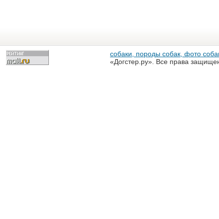
собаки, породы собак, фото собак
«Догстер.ру». Все права защище
разрешена только с письменного
«Догстер.ру»