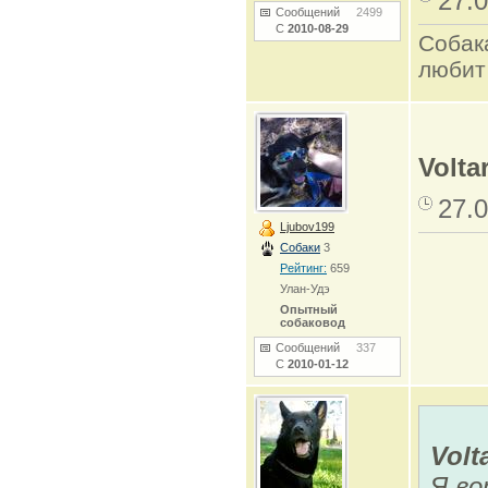
27.0
Сообщений
2499
С
2010-08-29
Собак
любит
Voltar
27.0
Ljubov199
Собаки
3
Рейтинг:
659
Улан-Удэ
Опытный
собаковод
Сообщений
337
С
2010-01-12
Volt
Я во