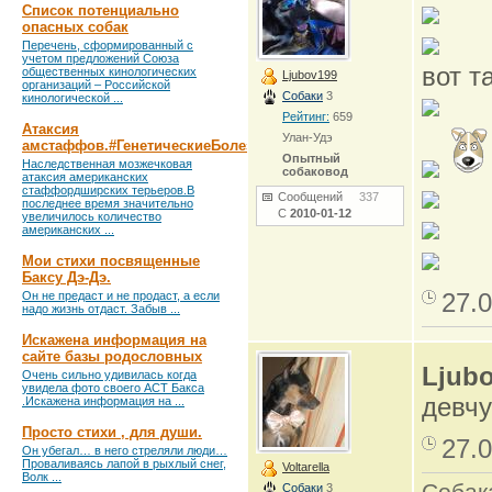
Список потенциально
опасных собак
Перечень, сформированный с
учетом предложений Союза
вот т
общественных кинологических
Ljubov199
организаций – Российской
Собаки
3
кинологической ...
Рейтинг:
659
Атаксия
Улан-Удэ
амстаффов.#ГенетическиеБолезни
Опытный
Наследственная мозжечковая
собаковод
атаксия американских
стаффордширских терьеров.В
Сообщений
337
последнее время значительно
С
2010-01-12
увеличилось количество
американских ...
Мои стихи посвященные
Баксу Дэ-Дэ.
27.0
Он не предаст и не продаст, а если
надо жизнь отдаст. Забыв ...
Искажена информация на
сайте базы родословных
Ljub
Очень сильно удивилась когда
увидела фото своего АСТ Бакса
девчу
.Искажена информация на ...
Просто стихи , для души.
27.0
Он убегал… в него стреляли люди…
Проваливаясь лапой в рыхлый снег,
Voltarella
Волк ...
Собак
Собаки
3