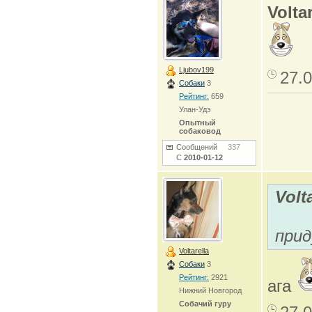
Voltar
Ljubov199
27.0
Собаки
3
Рейтинг:
659
Улан-Удэ
Опытный
собаковод
Сообщений
337
С
2010-01-12
Volt
при
Voltarella
Собаки
3
Рейтинг:
2921
ага
Нижний Новгород
Собачий гуру