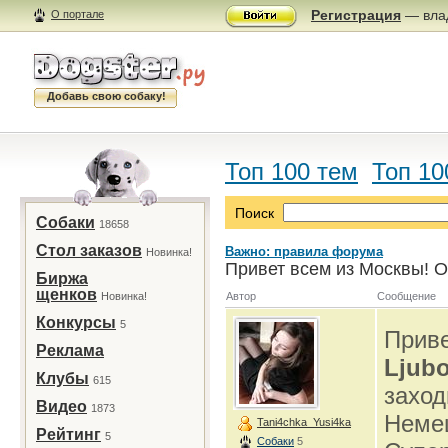
Регистрация
— влад
О портале
Добавь свою собаку!
Топ 100 тем
Топ 10
Поиск
Собаки
18658
Стол заказов
Важно: правила форума
Новинка!
Привет всем из Москвы! О
Биржа
щенков
Новинка!
Автор
Сообщение
Конкурсы
5
Приве
Реклама
Ljub
Клубы
615
заход
Видео
1873
Неме
Tani4chka_Yusi4ka
Рейтинг
5
Собаки
5