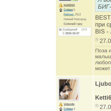
БИГ-
Ketti6662
Собаки
5
Рейтинг:
2512
BEST-
Нижний Новгород
при с
Собачий гуру
Сообщений
1979
BIS -
С
2010-10-27
27.0
Поза и
малыш
любоп
может
Ljub
Ketti
Voltarella
27.0
Собаки
3