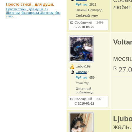
Просто стихи , для души.
Рейтинг:
2921
любит
Просто стихи , для души. 1)
Нижний Новгород
Шепотом, без шороха Шепотом, без
Собачий гуру
слез ...
Сообщений
2499
С
2010-08-29
Voltar
месяц
Ljubov199
27.0
Собаки
3
Рейтинг:
659
Улан-Удэ
Опытный
собаковод
Сообщений
337
С
2010-01-12
Ljub
жаль..