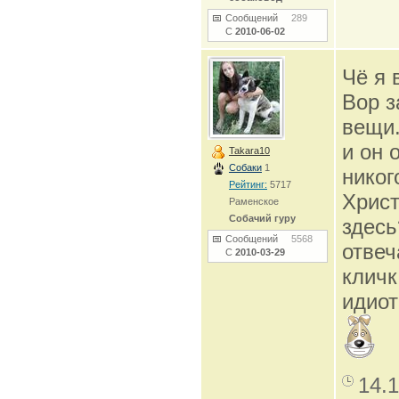
Сообщений
289
С
2010-06-02
Чё я 
Вор з
вещи.
и он 
Takara10
Собаки
1
никог
Рейтинг:
5717
Христ
Раменское
Собачий гуру
здесь
Сообщений
5568
отвеч
С
2010-03-29
кличк
идиот
14.1