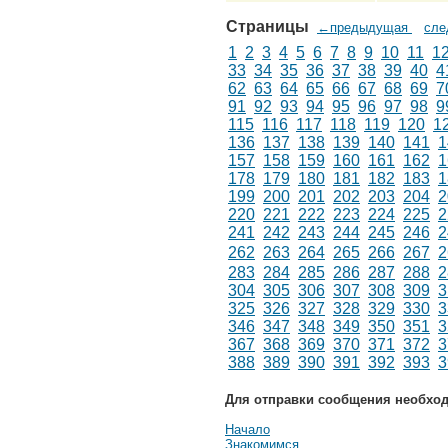
Страницы
←предыдущая
сл
1
2
3
4
5
6
7
8
9
10
11
1
33
34
35
36
37
38
39
40
4
62
63
64
65
66
67
68
69
7
91
92
93
94
95
96
97
98
9
115
116
117
118
119
120
1
136
137
138
139
140
141
1
157
158
159
160
161
162
1
178
179
180
181
182
183
1
199
200
201
202
203
204
2
220
221
222
223
224
225
2
241
242
243
244
245
246
2
262
263
264
265
266
267
2
283
284
285
286
287
288
2
304
305
306
307
308
309
3
325
326
327
328
329
330
3
346
347
348
349
350
351
3
367
368
369
370
371
372
3
388
389
390
391
392
393
3
Для отправки сообщения необхо
Начало
Знакомимся