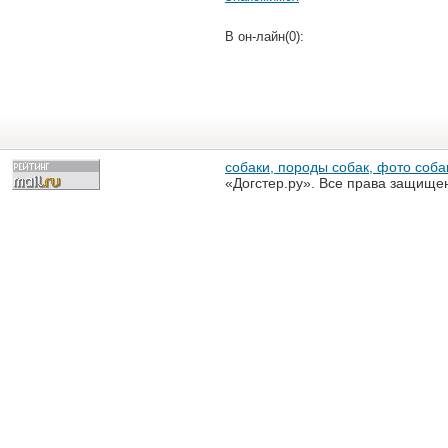
В он-лайн(0):
собаки, породы собак, фото собак
«Догстер.ру». Все права защище
разрешена только с письменного
«Догстер.ру»