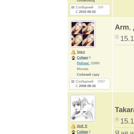
собаковод
Сообщений
289
С
2010-06-02
Arm
,
15.1
Spice
Собаки
5
Рейтинг:
10980
Москва
Собачий гуру
Сообщений
9387
С
2008-08-26
Takar
15.1
Wolf_R
Я не ч
Собаки
2