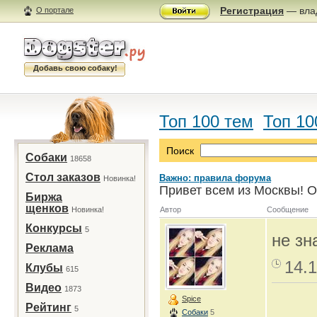
Регистрация
— влад
О портале
Добавь свою собаку!
Топ 100 тем
Топ 10
Поиск
Собаки
18658
Стол заказов
Важно: правила форума
Новинка!
Привет всем из Москвы! О
Биржа
щенков
Новинка!
Автор
Сообщение
Конкурсы
5
не зн
Реклама
14.1
Клубы
615
Видео
1873
Spice
Рейтинг
5
Собаки
5