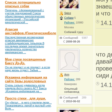
Список потенциально
знаеш
опасных собак
Перечень, сформированный с
и что
Spice
учетом предложений Союза
общественных кинологических
Собаки
5
организаций – Российской
14.1
кинологической ...
Рейтинг:
10980
Москва
Атаксия
Собачий гуру
амстаффов.#ГенетическиеБолезни
Наследственная мозжечковая
Сообщений
9387
атаксия американских
С
2008-08-26
стаффордширских терьеров.В
последнее время значительно
увеличилось количество
американских ...
что д
Мои стихи посвященные
давай
Баксу Дэ-Дэ.
прове
Он не предаст и не продаст, а если
надо жизнь отдаст. Забыв ...
сиди
Arm
Искажена информация на
Рейтинг:
289
сайте базы родословных
14.1
Кемерово
Очень сильно удивилась когда
увидела фото своего АСТ Бакса
Опытный
.Искажена информация на ...
собаковод
Сообщений
289
Просто стихи , для души.
С
2010-06-02
Он убегал… в него стреляли люди…
Проваливаясь лапой в рыхлый снег,
Волк ...