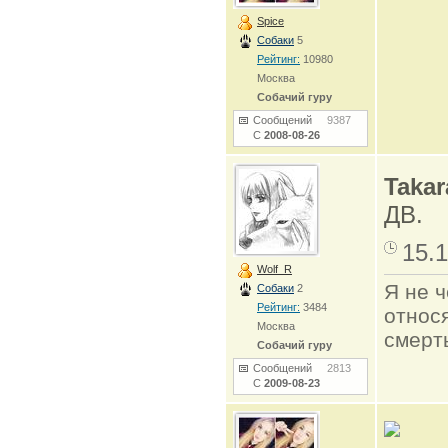
Spice
Собаки
5
Рейтинг:
10980
Москва
Собачий гуру
Сообщений
9387
С
2008-08-26
Takar
ДВ.
15.1
Wolf_R
Я не ч
Собаки
2
Рейтинг:
3484
относя
Москва
смерть
Собачий гуру
Сообщений
2813
С
2009-08-23