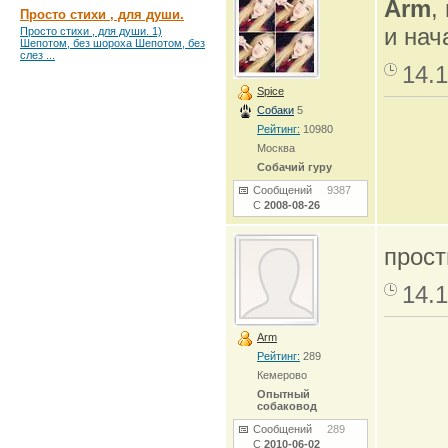
Arm
,
Просто стихи , для души.
и нач
Просто стихи , для души. 1)
Шепотом, без шороха Шепотом, без
слез ...
14.1
Spice
Собаки
5
Рейтинг:
10980
Москва
Собачий гуру
Сообщений
9387
С
2008-08-26
прост
14.1
Arm
Рейтинг:
289
Кемерово
Опытный
собаковод
Сообщений
289
С
2010-06-02