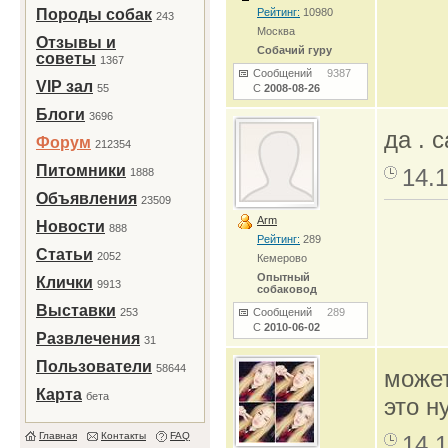
Породы собак
Рейтинг:
10980
243
Москва
Отзывы и
Собачий гуру
советы
1367
Сообщений
9387
VIP зал
55
С
2008-08-26
Блоги
3696
да . 
Форум
212354
Питомники
14.1
1888
Объявления
23509
Arm
Новости
888
Рейтинг:
289
Статьи
2052
Кемерово
Опытный
Клички
9913
собаковод
Выставки
253
Сообщений
289
С
2010-06-02
Развлечения
31
Пользователи
58644
может
Карта
бета
это н
Главная
Контакты
FAQ
14.1