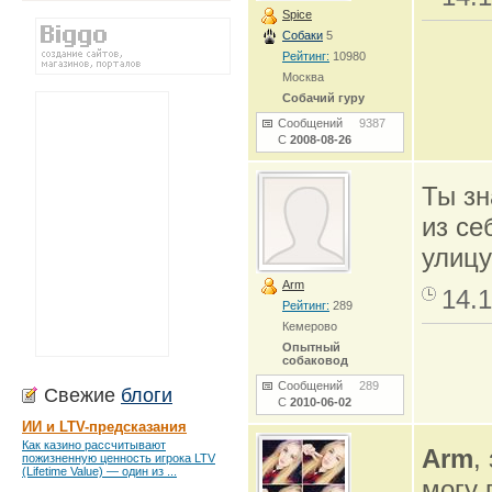
Spice
Собаки
5
Рейтинг:
10980
Москва
Собачий гуру
Сообщений
9387
С
2008-08-26
Ты зн
из се
улицу
Arm
14.1
Рейтинг:
289
Кемерово
Опытный
собаковод
Сообщений
289
Свежие
блоги
С
2010-06-02
ИИ и LTV-предсказания
Как казино рассчитывают
Arm
,
пожизненную ценность игрока LTV
(Lifetime Value) — один из ...
могу 