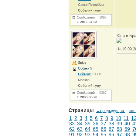
Санкт-Петербург
Собачий гуру
Сообщений
1997
С
2010-04-08
Юля и Бра
19.09.2
Spice
Собаки
5
Рейтинг:
10980
Москва
Собачий гуру
Сообщений
9387
С
2008-08-26
Страницы
←предыдущая
сл
1
2
3
4
5
6
7
8
9
10
11
1
33
34
35
36
37
38
39
40
4
62
63
64
65
66
67
68
69
7
91
92
93
94
95
96
97
98
9