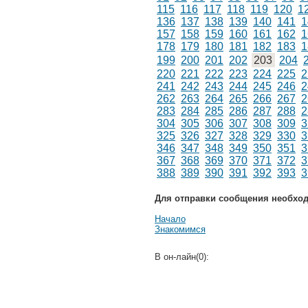
115
116
117
118
119
120
1
136
137
138
139
140
141
1
157
158
159
160
161
162
1
178
179
180
181
182
183
1
199
200
201
202
203
204
220
221
222
223
224
225
2
241
242
243
244
245
246
2
262
263
264
265
266
267
2
283
284
285
286
287
288
2
304
305
306
307
308
309
3
325
326
327
328
329
330
3
346
347
348
349
350
351
3
367
368
369
370
371
372
3
388
389
390
391
392
393
3
Для отправки сообщения необхо
Начало
Знакомимся
В он-лайн(0):