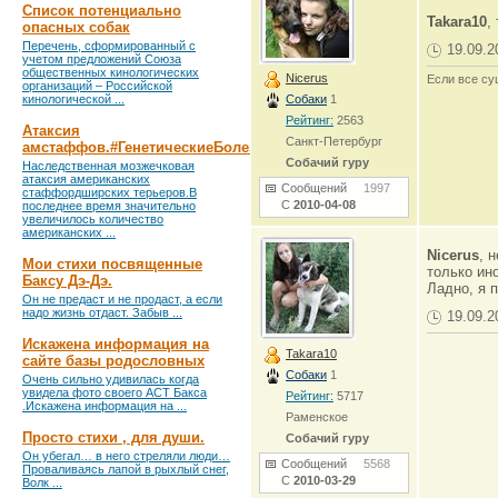
Список потенциально
Takara10
,
опасных собак
Перечень, сформированный с
19.09.2
учетом предложений Союза
общественных кинологических
Nicerus
Если все су
организаций – Российской
кинологической ...
Собаки
1
Рейтинг:
2563
Атаксия
Санкт-Петербург
амстаффов.#ГенетическиеБолезни
Собачий гуру
Наследственная мозжечковая
атаксия американских
Сообщений
1997
стаффордширских терьеров.В
С
2010-04-08
последнее время значительно
увеличилось количество
американских ...
Nicerus
, 
Мои стихи посвященные
только ин
Баксу Дэ-Дэ.
Ладно, я 
Он не предаст и не продаст, а если
надо жизнь отдаст. Забыв ...
19.09.2
Искажена информация на
Takara10
сайте базы родословных
Собаки
1
Очень сильно удивилась когда
увидела фото своего АСТ Бакса
Рейтинг:
5717
.Искажена информация на ...
Раменское
Просто стихи , для души.
Собачий гуру
Он убегал… в него стреляли люди…
Сообщений
5568
Проваливаясь лапой в рыхлый снег,
С
2010-03-29
Волк ...