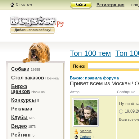
Регистрация
— влад
О портале
Добавь свою собаку!
Топ 100 тем
Топ 10
Поиск
Собаки
18658
Стол заказов
Важно: правила форума
Новинка!
Привет всем из Москвы! О
Биржа
щенков
Новинка!
Автор
Сообщение
Конкурсы
5
Ну ничё т
Реклама
19.09.2
Клубы
615
Если все су
Видео
1873
Nicerus
Рейтинг
5
Собаки
1