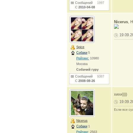
Сообщений
1997
С
2010-04-08
Nicerus
, 
19.09.2
Spice
Собаки
5
Рейтинг:
10980
Москва
Собачий гуру
Сообщений
9387
С
2008-08-26
хихи))))
19.09.2
Если все су
Nicerus
Собаки
1
Рейтинг:
2563