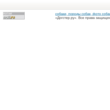
собаки, породы собак, фото собак
«Догстер.ру». Все права защище
разрешена только с письменного
«Догстер.ру»