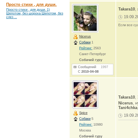
Просто стихи , для души.
Takara10
,
Просто стихи , для души. 1)
Шепотом, без шороха Шепотом, без
19.09.2
слез ...
Если все су
Nicerus
Собаки
1
Рейтинг:
2563
Санкт-Петербург
Собачий гуру
Сообщений
1997
С
2010-04-08
Takara10
,
Nicerus
, 
Tani4chka
Spice
19.09.2
Собаки
5
Рейтинг:
10980
Москва
Собачий гуру