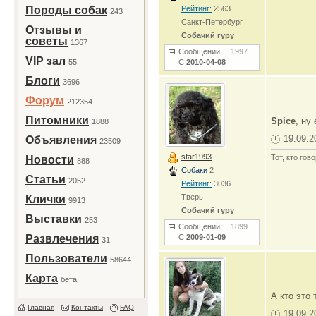
Породы собак
Рейтинг:
2563
243
Санкт-Петербург
Отзывы и
Собачий гуру
советы
1367
Сообщений
1997
VIP зал
55
С
2010-04-08
Блоги
3696
Форум
212354
Питомники
Spice
, ну
1888
19.09.2
Объявления
23509
star1993
Тот, кто гов
Новости
888
Собаки
2
Статьи
2052
Рейтинг:
3036
Тверь
Клички
9913
Собачий гуру
Выставки
253
Сообщений
1899
Развлечения
С
2009-01-09
31
Пользователи
58644
Карта
бета
А кто это
Главная
Контакты
FAQ
19.09.2