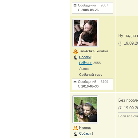
Сообщений
9387
С
2008-08-26
Ну ладно 
19.09.2
Tani4chka_Yusi4ka
Собаки
5
Рейтинг:
3555
Львов
Собачий гуру
Сообщений
3199
С
2010-05-30
Без пробле
19.09.2
Если все су
Nicerus
Собаки
1