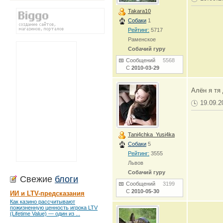
Takara10
Собаки
1
Рейтинг:
5717
Раменское
Собачий гуру
Сообщений
5568
С
2010-03-29
Алён я тя 
19.09.2
Tani4chka_Yusi4ka
Собаки
5
Рейтинг:
3555
Львов
Собачий гуру
Свежие
блоги
Сообщений
3199
С
2010-05-30
ИИ и LTV-предсказания
Как казино рассчитывают
пожизненную ценность игрока LTV
(Lifetime Value) — один из ...