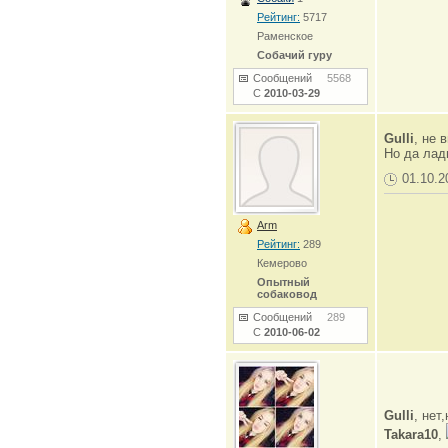
Рейтинг:
5717
Раменское
Собачий гуру
Сообщений
5568
С
2010-03-29
Gulli
, не 
Но да ладн
01.10.2
Arm
Рейтинг:
289
Кемерово
Опытный
собаковод
Сообщений
289
С
2010-06-02
Gulli
, нет
Takara10
,