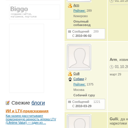
01.10.2
Arm
Рейтинг:
289
Кемерово
Опытный
собаковод
Сообщений
289
С
2010-06-02
Arm
, изви
01.10.2
Gulli
март 29
Собаки
2
Рейтинг:
1375
Москва
Собачий гуру
Свежие
блоги
Сообщений
1221
С
2010-03-29
ИИ и LTV-предсказания
Как казино рассчитывают
Gulli
, да 
пожизненную ценность игрока LTV
(Lifetime Value) — один из ...
наркотики