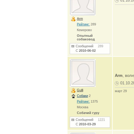
01.10.2
Arm
Рейтинг:
289
Кемерово
Опытный
собаковод
Сообщений
289
С
2010-06-02
Arm
, вол
01.10.2
Gulli
март 29
Собаки
2
Рейтинг:
1375
Москва
Собачий гуру
Сообщений
1221
С
2010-03-29