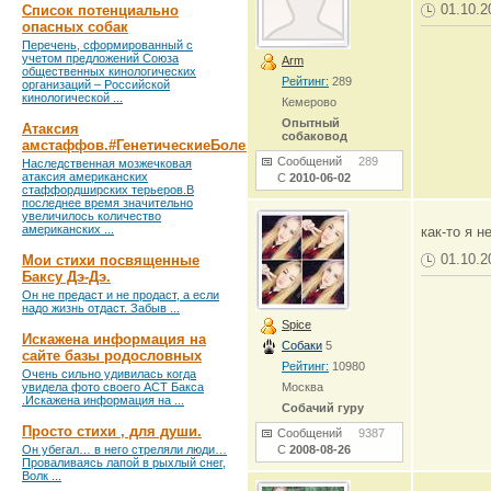
01.10.2
Список потенциально
опасных собак
Перечень, сформированный с
учетом предложений Союза
Arm
общественных кинологических
Рейтинг:
289
организаций – Российской
кинологической ...
Кемерово
Опытный
Атаксия
собаковод
амстаффов.#ГенетическиеБолезни
Сообщений
289
Наследственная мозжечковая
атаксия американских
С
2010-06-02
стаффордширских терьеров.В
последнее время значительно
увеличилось количество
американских ...
как-то я н
01.10.2
Мои стихи посвященные
Баксу Дэ-Дэ.
Он не предаст и не продаст, а если
надо жизнь отдаст. Забыв ...
Spice
Искажена информация на
Собаки
5
сайте базы родословных
Рейтинг:
10980
Очень сильно удивилась когда
увидела фото своего АСТ Бакса
Москва
.Искажена информация на ...
Собачий гуру
Просто стихи , для души.
Сообщений
9387
Он убегал… в него стреляли люди…
С
2008-08-26
Проваливаясь лапой в рыхлый снег,
Волк ...