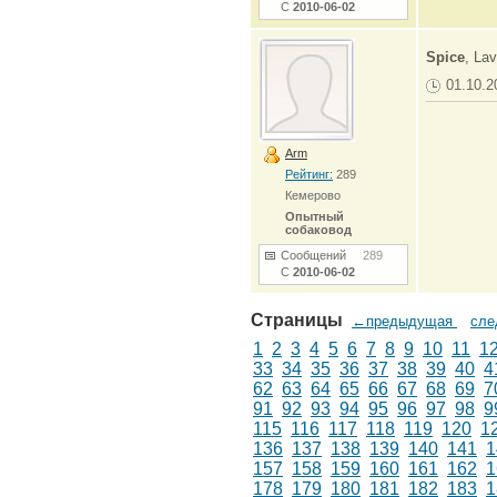
С
2010-06-02
Spice
, Lav
01.10.2
Arm
Рейтинг:
289
Кемерово
Опытный
собаковод
Сообщений
289
С
2010-06-02
Страницы
←предыдущая
сл
1
2
3
4
5
6
7
8
9
10
11
1
33
34
35
36
37
38
39
40
4
62
63
64
65
66
67
68
69
7
91
92
93
94
95
96
97
98
9
115
116
117
118
119
120
1
136
137
138
139
140
141
1
157
158
159
160
161
162
1
178
179
180
181
182
183
1