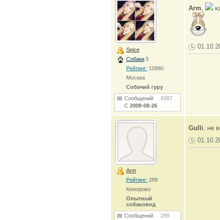
Arm
,
ка
01.10.2
Spice
Собаки
5
Рейтинг:
10980
Москва
Собачий гуру
Сообщений
9387
С
2008-08-26
Gulli
, не 
01.10.2
Arm
Рейтинг:
289
Кемерово
Опытный
собаковод
Сообщений
289