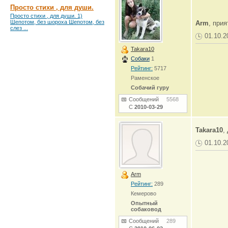
Просто стихи , для души.
Просто стихи , для души. 1)
Шепотом, без шороха Шепотом, без
Arm
, при
слез ...
01.10.2
Takara10
Собаки
1
Рейтинг:
5717
Раменское
Собачий гуру
Сообщений
5568
С
2010-03-29
Takara10
,
01.10.2
Arm
Рейтинг:
289
Кемерово
Опытный
собаковод
Сообщений
289