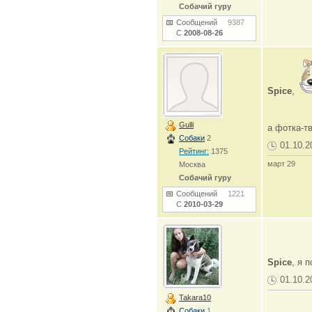
Собачий гуру
Сообщений
9387
С
2008-08-26
Spice
,
Gulli
а фотка-т
Собаки
2
01.10.2
Рейтинг:
1375
март 29
Москва
Собачий гуру
Сообщений
1221
С
2010-03-29
Spice
, я 
01.10.2
Takara10
Собаки
1