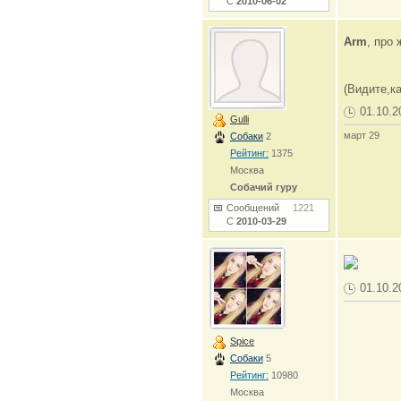
С
2010-06-02
Arm
, про 
(Видите,к
01.10.2
Gulli
март 29
Собаки
2
Рейтинг:
1375
Москва
Собачий гуру
Сообщений
1221
С
2010-03-29
01.10.2
Spice
Собаки
5
Рейтинг:
10980
Москва