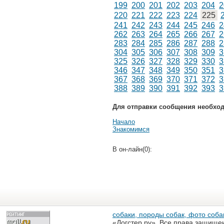
199
200
201
202
203
204
2
220
221
222
223
224
225
241
242
243
244
245
246
2
262
263
264
265
266
267
2
283
284
285
286
287
288
2
304
305
306
307
308
309
3
325
326
327
328
329
330
3
346
347
348
349
350
351
3
367
368
369
370
371
372
3
388
389
390
391
392
393
3
Для отправки сообщения необхо
Начало
Знакомимся
В он-лайн(0):
собаки, породы собак, фото собак
«Догстер.ру». Все права защище