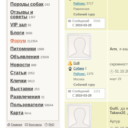
Породы собак
Рейтинг:
5717
243
Раменское
Отзывы и
Собачий гуру
советы
1367
Сообщений
5568
VIP зал
55
С
2010-03-29
Блоги
3696
Форум
212354
Питомники
Arm
, я в
1888
Объявления
23509
Gulli
скромност
Новости
888
Собаки
2
01.10.2
Статьи
2052
Рейтинг:
1375
март 29
Москва
Клички
9913
Собачий гуру
Выставки
253
Сообщений
1221
С
2010-03-29
Развлечения
31
Пользователи
58644
Gulli
, да 
Карта
Takara10
,
бета
.
Артур
Главная
Контакты
FAQ