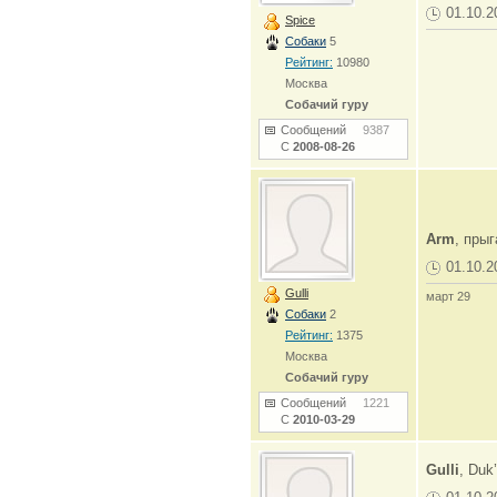
01.10.2
Spice
Собаки
5
Рейтинг:
10980
Москва
Собачий гуру
Сообщений
9387
С
2008-08-26
Arm
, пры
01.10.2
Gulli
март 29
Собаки
2
Рейтинг:
1375
Москва
Собачий гуру
Сообщений
1221
С
2010-03-29
Gulli
, Duk