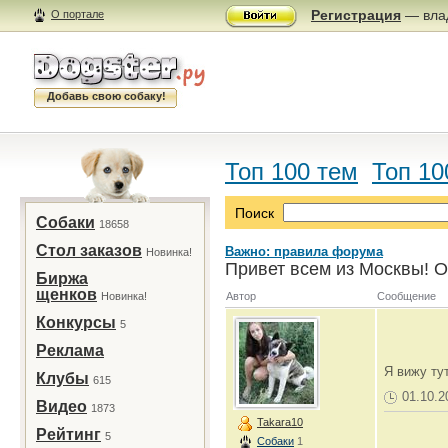
Регистрация
— влад
О портале
Добавь свою собаку!
Топ 100 тем
Топ 10
Поиск
Собаки
18658
Стол заказов
Важно: правила форума
Новинка!
Привет всем из Москвы! О
Биржа
щенков
Новинка!
Автор
Сообщение
Конкурсы
5
Реклама
Я вижу ту
Клубы
615
01.10.2
Видео
1873
Takara10
Рейтинг
5
Собаки
1