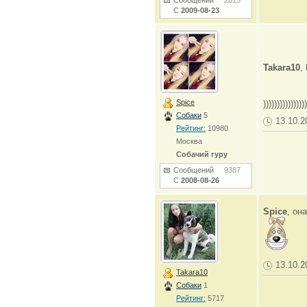
Сообщений
2813
С
2009-08-23
Takara10
,
Spice
)))))))))))))))
Собаки
5
13.10.2
Рейтинг:
10980
Москва
Собачий гуру
Сообщений
9387
С
2008-08-26
Spice
, он
13.10.2
Takara10
Собаки
1
Рейтинг:
5717