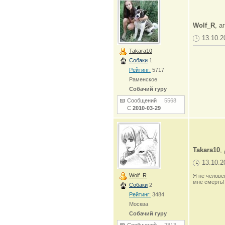
Wolf_R
, а
13.10.2
Takara10
Собаки
1
Рейтинг:
5717
Раменское
Собачий гуру
Сообщений
5568
С
2010-03-29
Takara10
,
13.10.2
Wolf_R
Я не человек
мне смерть!
Собаки
2
Рейтинг:
3484
Москва
Собачий гуру