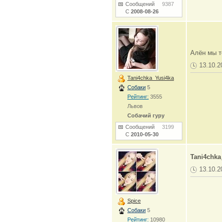
Сообщений
9387
С
2008-08-26
Алён мы т
13.10.2
Tani4chka_Yusi4ka
Собаки
5
Рейтинг:
3555
Львов
Собачий гуру
Сообщений
3199
С
2010-05-30
Tani4chka
13.10.2
Spice
Собаки
5
Рейтинг:
10980