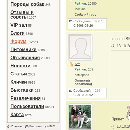
Породы собак
Рейтинг:
10980
243
Москва
Отзывы и
Собачий гуру
советы
1367
Сообщений
9387
VIP зал
55
С
2008-08-26
Блоги
3696
хорошо,ВК
Форум
212354
13.10.2
Питомники
1888
Объявления
23509
Arm
Новости
888
Рейтинг:
289
Статьи
2052
Кемерово
Опытный
Клички
9913
собаковод
Выставки
253
Сообщений
289
С
2010-06-02
Развлечения
31
Пользователи
58644
Карта
бета
Привет
13.10.2
Главная
Контакты
FAQ