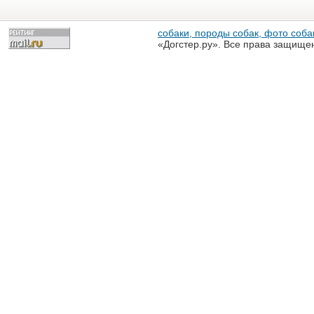
собаки, породы собак, фото собак
«Догстер.ру». Все права защище
разрешена только с письменного
«Догстер.ру»