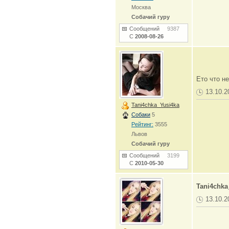
Москва
Собачий гуру
Сообщений
9387
С
2008-08-26
Ето что н
13.10.2
Tani4chka_Yusi4ka
Собаки
5
Рейтинг:
3555
Львов
Собачий гуру
Сообщений
3199
С
2010-05-30
Tani4chka
13.10.2