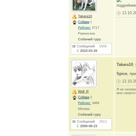
подробнее
13.10.2
Takara10
Собаки
1
Рейтинг:
5717
Раменское
Собачий гуру
Сообщений
5568
С
2010-03-29
Takara10
,
Spice
, при
13.10.2
Я не человек
Wolf_R
мне смерть!
Собаки
2
Рейтинг:
3484
Москва
Собачий гуру
Сообщений
2813
С
2009-08-23