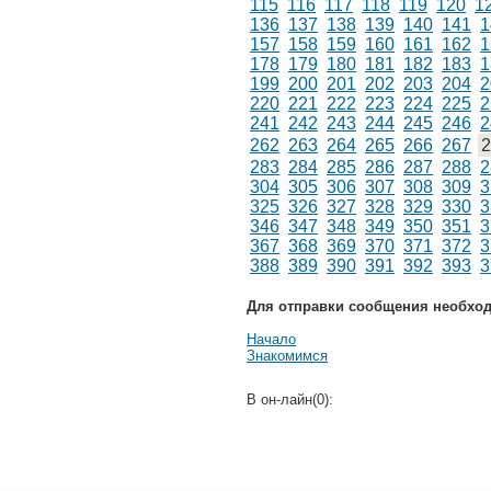
115
116
117
118
119
120
1
136
137
138
139
140
141
1
157
158
159
160
161
162
1
178
179
180
181
182
183
1
199
200
201
202
203
204
2
220
221
222
223
224
225
2
241
242
243
244
245
246
2
262
263
264
265
266
267
2
283
284
285
286
287
288
2
304
305
306
307
308
309
3
325
326
327
328
329
330
3
346
347
348
349
350
351
3
367
368
369
370
371
372
3
388
389
390
391
392
393
3
Для отправки сообщения необхо
Начало
Знакомимся
В он-лайн(0):