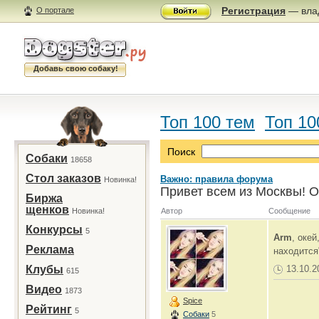
Регистрация
— влад
О портале
Добавь свою собаку!
Топ 100 тем
Топ 10
Поиск
Собаки
18658
Стол заказов
Важно: правила форума
Новинка!
Привет всем из Москвы! О
Биржа
щенков
Новинка!
Автор
Сообщение
Конкурсы
5
Arm
, окей,
Реклама
находится
Клубы
13.10.2
615
Видео
1873
Spice
Рейтинг
5
Собаки
5