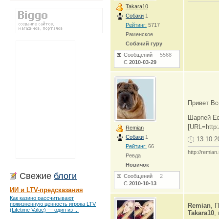
Takara10
Собаки
1
Рейтинг:
5717
Раменское
Собачий гуру
Сообщений
5568
С
2010-03-29
Привет Вс
Шарпей Е
[URL=http:
Remian
Собаки
1
13.10.2
Рейтинг:
66
http://remian.
Ревда
Новичок
Свежие
блоги
Сообщений
2
С
2010-10-13
ИИ и LTV-предсказания
Как казино рассчитывают
пожизненную ценность игрока LTV
Remian
, 
(Lifetime Value) — один из ...
Takara10
,