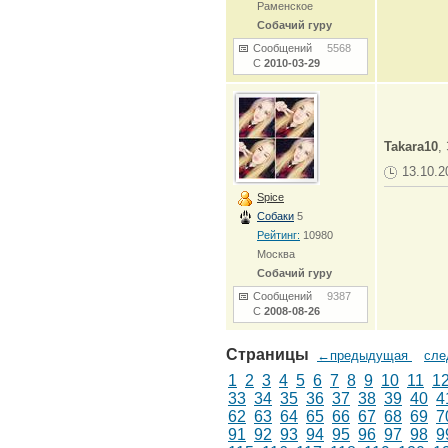
Раменское
Собачий гуру
Сообщений
5568
С
2010-03-29
Takara10
,
13.10.2
Spice
Собаки
5
Рейтинг:
10980
Москва
Собачий гуру
Сообщений
9387
С
2008-08-26
Страницы
←предыдущая
сл
1
2
3
4
5
6
7
8
9
10
11
1
33
34
35
36
37
38
39
40
4
62
63
64
65
66
67
68
69
7
91
92
93
94
95
96
97
98
9