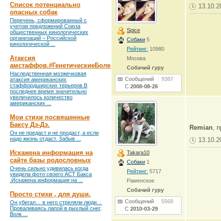
Список потенциально
13.10.2
опасных собак
Перечень, сформированный с
учетом предложений Союза
Spice
общественных кинологических
организаций – Российской
Собаки
5
кинологической ...
Рейтинг:
10980
Атаксия
Москва
амстаффов.#ГенетическиеБолезни
Собачий гуру
Наследственная мозжечковая
Сообщений
9387
атаксия американских
стаффордширских терьеров.В
С
2008-08-26
последнее время значительно
увеличилось количество
американских ...
Мои стихи посвященные
Баксу Дэ-Дэ.
Remian
, 
Он не предаст и не продаст, а если
надо жизнь отдаст. Забыв ...
13.10.2
Искажена информация на
Takara10
сайте базы родословных
Собаки
1
Очень сильно удивилась когда
Рейтинг:
5717
увидела фото своего АСТ Бакса
.Искажена информация на ...
Раменское
Собачий гуру
Просто стихи , для души.
Сообщений
5568
Он убегал… в него стреляли люди…
Проваливаясь лапой в рыхлый снег,
С
2010-03-29
Волк ...