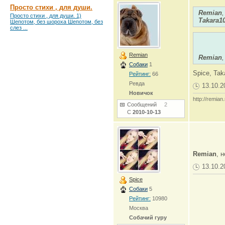
Просто стихи , для души.
Remian
Просто стихи , для души. 1)
Takara1
Шепотом, без шороха Шепотом, без
слез ...
Remian
Remian
Собаки
1
Spice, Ta
Рейтинг:
66
Ревда
13.10.2
Новичок
http://remian.
Сообщений
2
С
2010-10-13
Remian
, 
13.10.2
Spice
Собаки
5
Рейтинг:
10980
Москва
Собачий гуру